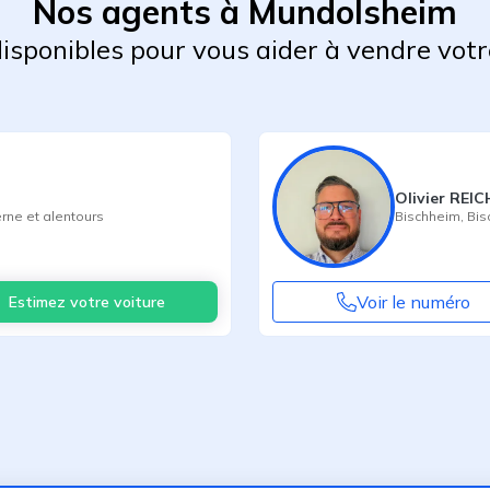
Nos agents à Mundolsheim
 disponibles pour vous aider à vendre votr
Olivier REI
rne
et alentours
Bischheim
,
Bis
Voir le numéro
Estimez votre voiture