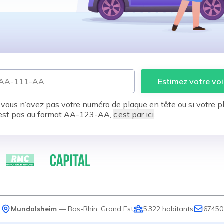
Estimez votre voi
 vous n’avez pas votre numéro de plaque en tête ou si votre p
est pas au format AA-123-AA,
c’est par ici
.
Mundolsheim
—
Bas-Rhin
,
Grand Est
5 322
habitants
67450