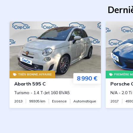
Derni
TRÈS BONNE AFFAIRE
PREMIÈRE M
8 990 €
Abarth
595 C
Porsche
Turismo
-
1.4 T-Jet 160 BVA5
N/A
-
2.0 T
2013
99305
km
Essence
Automatique
2017
493