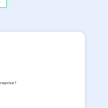
e
reprise ?