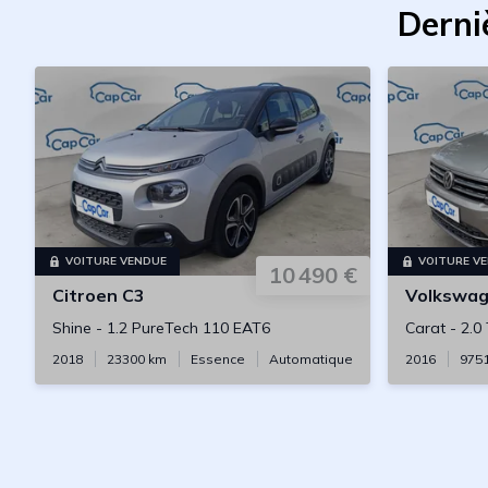
Derni
VOITURE VENDUE
VOITURE V
10 490 €
Citroen
C3
Volkswa
Shine
-
1.2 PureTech 110 EAT6
Carat
-
2.0
2018
23300
km
Essence
Automatique
2016
975