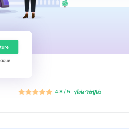
ture
laque
4.8 / 5