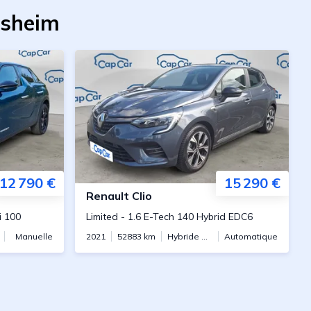
lsheim
12 790 €
15 290 €
Renault
Clio
i 100
Limited
-
1.6 E-Tech 140 Hybrid EDC6
Manuelle
2021
52883
km
Hybride essence
Automatique