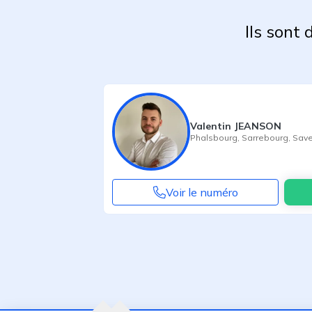
Ils sont
Valentin JEANSON
Phalsbourg
,
Sarrebourg
,
Save
Voir le numéro
Agent suivant