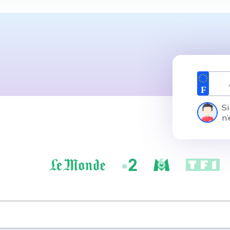
Si
n’