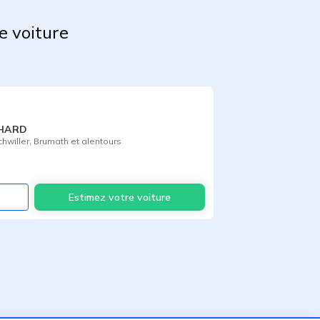
e voiture
CHARD
chwiller
,
Brumath
et alentours
Voir
Estimez votre voiture