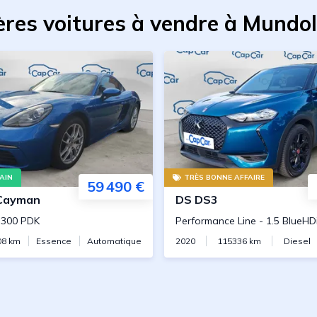
ères voitures à vendre à Mundo
AIN
TRÈS BONNE AFFAIRE
59 490 €
Cayman
DS
DS3
i 300 PDK
Performance Line
-
1.5 BlueHD
08
km
Essence
Automatique
2020
115336
km
Diesel