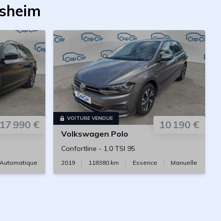
lsheim
VOITURE VENDUE
17 990 €
10 190 €
Volkswagen
Polo
Confortline
-
1.0 TSI 95
Automatique
2019
118380
km
Essence
Manuelle