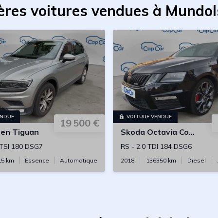
ères voitures vendues à Mundo
ENDUE
VOITURE VENDUE
19 500 €
gen
Tiguan
Skoda
Octavia Combi
 TSI 180 DSG7
RS
-
2.0 TDI 184 DSG6
15
km
Essence
Automatique
2018
136350
km
Diesel