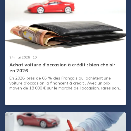
24 mai 2026
· 10 min
Achat voiture d'occasion à crédit : bien choisir
en 2026
En 2026, près de 65 % des Français qui achètent une
voiture d'occasion la financent à crédit . Avec un prix
moyen de 18 000 € sur le marché de l'occasion, rares sont
ceux qui peuvent sortir cette somme comptant. Le
problème : entre crédit auto affecté, prêt personnel, crédit
ballon et offres des concessionnaires, le choix devient vite
confus. Et un mauvais arbitrage peut vous coûter 2 000 à
4 000 € supplémentaires sur la durée du prêt. Bonne
nouvelle : les comparateurs en ligne (Meilleurtaux, Em