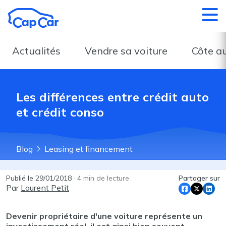
Aller au contenu principal
Actualités
Vendre sa voiture
Côte a
Les différences entre crédit auto
et crédit conso
Blog
Leasing et financement
Publié le
29/01/2018
·
4
min de lecture
Partager sur
Par
Laurent Petit
Devenir propriétaire d'une voiture représente un