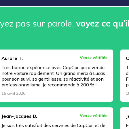
ez pas sur parole, ️
voyez ce qu’i
Vente vérifiée
Christophe J
expérience avec CapCar, qui a vendu
Très bonne exp
re rapidement. Un grand merci à Lucas
d’esprit, tout
vi, sa gentillesse, sa réactivité et son
Florian Regnaul
nalisme. Je recommande à 200 % !
professionnel 
15 avril 2026
Vente vérifiée
es B.
Jeremy C.
 satisfait des services de CapCar, et de
Excellente pre