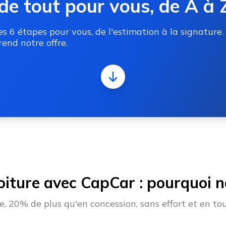
de tout pour vous, de A à 
 6 étapes pour vous, de l'estimation à la signature.
end notre offre.
oiture avec CapCar : pourquoi no
 20% de plus qu'en concession, sans effort et en tou