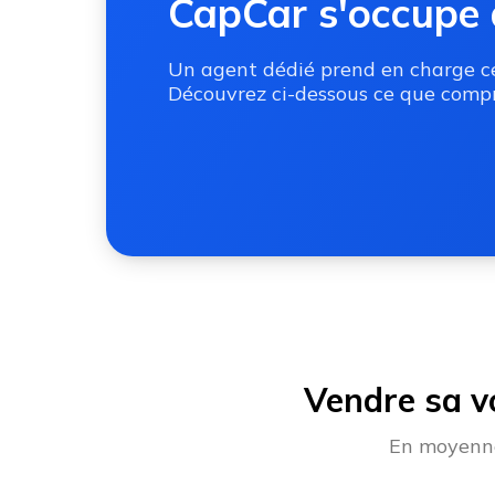
CapCar s'occupe 
Un agent dédié prend en charge ces
Découvrez ci-dessous ce que compr
Vendre sa v
En moyenne,