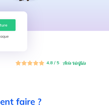
ture
laque
4.8 / 5
nt faire ?