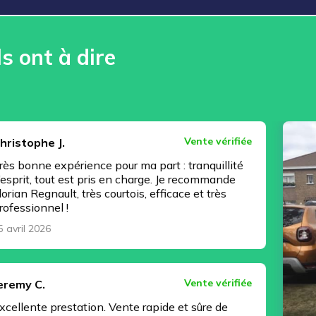
ls ont à dire
Vente vérifiée
.
érience pour ma part : tranquillité
 est pris en charge. Je recommande
t, très courtois, efficace et très
!
Vente vérifiée
station. Vente rapide et sûre de