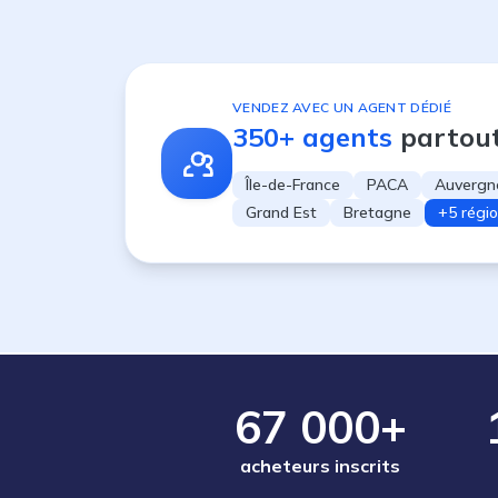
VENDEZ AVEC UN AGENT DÉDIÉ
350+ agents
partou
Île-de-France
PACA
Auvergn
Grand Est
Bretagne
+5 régi
67 000+
acheteurs inscrits