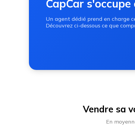
CapCar s'occupe 
Un agent dédié prend en charge ces
Découvrez ci-dessous ce que compr
Vendre sa v
En moyenne,