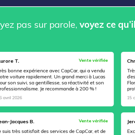
ez pas sur parole, ️
voyez ce qu’i
Vente vérifiée
Christophe J.
xpérience avec CapCar, qui a vendu
Très bonne expé
 rapidement. Un grand merci à Lucas
d’esprit, tout e
, sa gentillesse, sa réactivité et son
Florian Regnault
lisme. Je recommande à 200 % !
professionnel !
15 avril 2026
Vente vérifiée
s B.
Jeremy C.
atisfait des services de CapCar, et de
Excellente pres