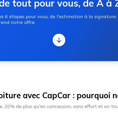
de tout pour vous, de A à 
 6 étapes pour vous, de l'estimation à la signature.
end notre offre.
oiture avec CapCar : pourquoi no
 20% de plus qu'en concession, sans effort et en tou