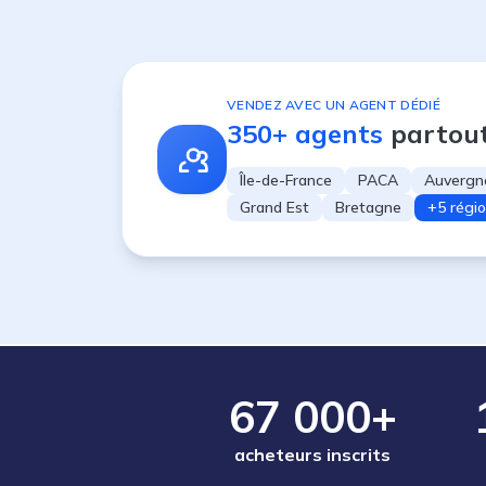
VENDEZ AVEC UN AGENT DÉDIÉ
350+ agents
partou
Île-de-France
PACA
Auvergn
Grand Est
Bretagne
+5 régi
67 000+
acheteurs inscrits