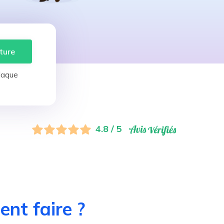
ture
laque
4.8 / 5
nt faire ?