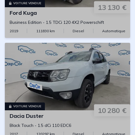
VOITURE VENDUE
13 130 €
Ford
Kuga
Business Edition
-
1.5 TDCi 120 4X2 Powerschift
2019
111830
km
Diesel
Automatique
VOITURE VENDUE
10 280 €
Dacia
Duster
Black Touch
-
1.5 dCi 110 EDC6
2017
120297
km
Diesel
Automatique