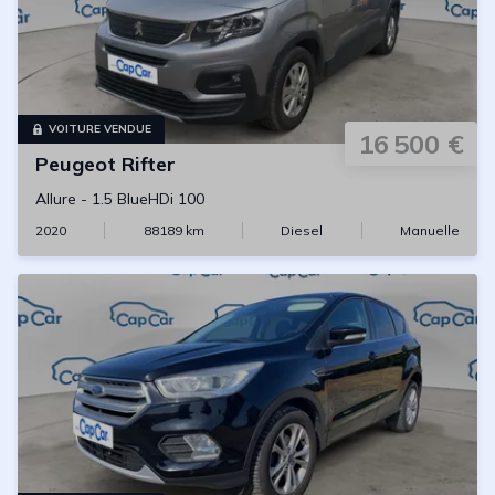
VOITURE VENDUE
16 500 €
Peugeot
Rifter
Allure
-
1.5 BlueHDi 100
2020
88189
km
Diesel
Manuelle