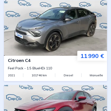
11 990 €
Citroen
C4
Feel Pack
-
1.5 BlueHDi 110
2021
101746
km
Diesel
Manuelle