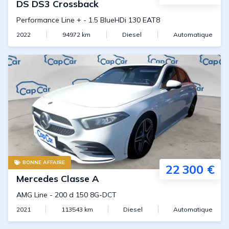
DS
DS3 Crossback
Performance Line +
-
1.5 BlueHDi 130 EAT8
2022
94972
km
Diesel
Automatique
BONNE AFFAIRE
22 300 €
Mercedes
Classe A
AMG Line
-
200 d 150 8G-DCT
2021
113543
km
Diesel
Automatique