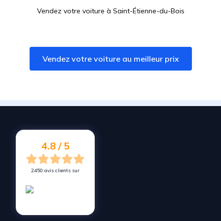
Vendez votre voiture à
Saint-Étienne-du-Bois
Vendez votre voiture à
Saint-Denis-la-Chevasse
Vendez votre voiture à
Nesmy
Vendez votre voiture au meilleur prix
Vendez votre voiture à
Nieul-le-Dolent
Vendez votre voiture à
La Chaize-le-Vicomte
Vendez votre voiture à
Saint-Julien-des-Landes
Vendez votre voiture à
Coëx
Vendez votre voiture à
Les Achards
4.8 / 5
2450 avis clients sur