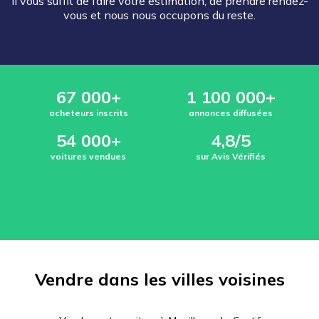
Il vous suffit de faire votre estimation, de prendre rendez-
vous et nous nous occupons du reste.
67 000+
1 100 000+
acheteurs inscrits
annonces diffusées
54 000+
4,8/5
voitures vendues
sur Avis Vérifiés
Vendre dans les villes voisines