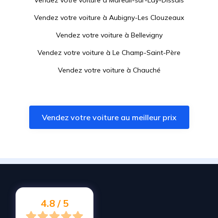
Vendez votre voiture à
Mareuil-sur-Lay-Dissais
Vendez votre voiture à
Aubigny-Les Clouzeaux
Vendez votre voiture à
Bellevigny
Vendez votre voiture à
Le Champ-Saint-Père
Vendez votre voiture à
Chauché
Vendez votre voiture à
La Genétouze
Vendez votre voiture à
Chantonnay
Vendez votre voiture au meilleur prix
Vendez votre voiture à
Saint-Jean-d'Hermine
Vendez votre voiture à
Venansault
Vendez votre voiture à
Saint-Denis-la-Chevasse
Vendez votre voiture à
Le Poiré-sur-Vie
Vendez votre voiture à
Nieul-le-Dolent
4.8 / 5