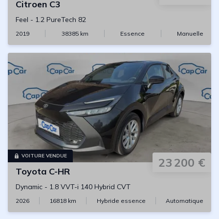
Citroen
C3
Feel
-
1.2 PureTech 82
2019
38385
km
Essence
Manuelle
VOITURE VENDUE
23 200 €
Toyota
C-HR
Dynamic
-
1.8 VVT-i 140 Hybrid CVT
2026
16818
km
Hybride essence
Automatique