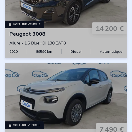
VOITURE VENDUE
14 200 €
Peugeot
3008
Allure
-
1.5 BlueHDi 130 EAT8
2020
89590
km
Diesel
Automatique
VOITURE VENDUE
7 490 €