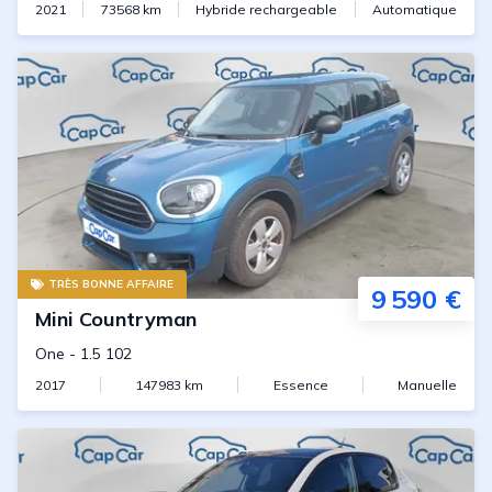
2021
73568
km
Hybride rechargeable
Automatique
TRÈS BONNE AFFAIRE
9 590 €
Mini
Countryman
One
-
1.5 102
2017
147983
km
Essence
Manuelle