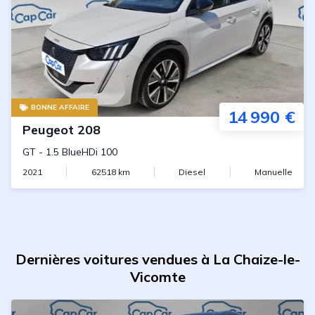
BONNE AFFAIRE
14 990 €
Peugeot
208
GT
-
1.5 BlueHDi 100
2021
62518
km
Diesel
Manuelle
Dernières voitures vendues à La Chaize-le-
Vicomte