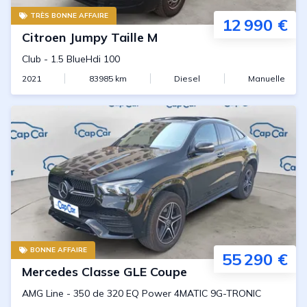
TRÈS BONNE AFFAIRE
12 990 €
Citroen
Jumpy Taille M
Club
-
1.5 BlueHdi 100
2021
83985
km
Diesel
Manuelle
BONNE AFFAIRE
55 290 €
Mercedes
Classe GLE Coupe
AMG Line
-
350 de 320 EQ Power 4MATIC 9G-TRONIC