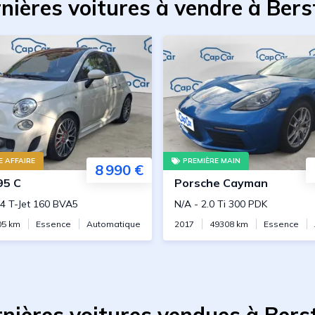
nières voitures à vendre à Bers
 AFFAIRE
PREMIÈRE MAIN
8 990 €
95 C
Porsche
Cayman
.4 T-Jet 160 BVA5
N/A
-
2.0 Ti 300 PDK
05
km
Essence
Automatique
2017
49308
km
Essence