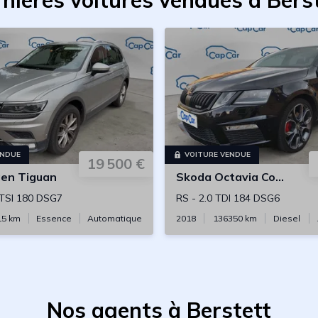
nières voitures vendues à Bers
ENDUE
VOITURE VENDUE
19 500 €
gen
Tiguan
Skoda
Octavia Combi
 TSI 180 DSG7
RS
-
2.0 TDI 184 DSG6
15
km
Essence
Automatique
2018
136350
km
Diesel
Nos agents à Berstett