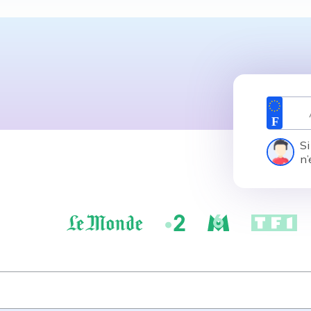
Si
n’