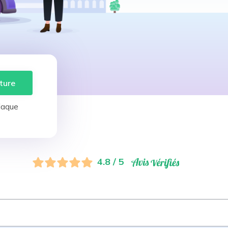
ture
laque
4.8 / 5