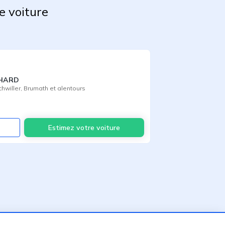
e voiture
CHARD
chwiller
,
Brumath
et alentours
Voir
Estimez votre voiture