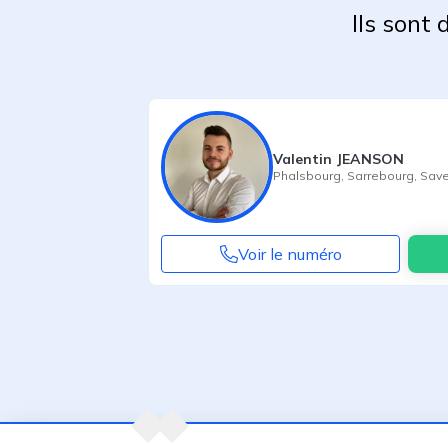
Ils sont
Valentin JEANSON
Phalsbourg
,
Sarrebourg
,
Save
Voir le numéro
Agent suivant