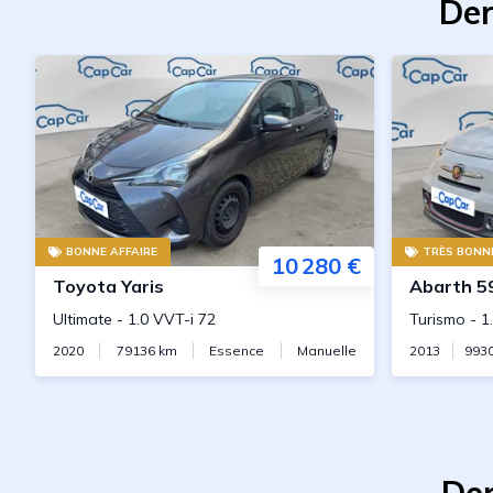
Der
BONNE AFFAIRE
TRÈS BONNE
10 280 €
Toyota
Yaris
Abarth
5
Ultimate
-
1.0 VVT-i 72
Turismo
-
1
2020
79136
km
Essence
Manuelle
2013
993