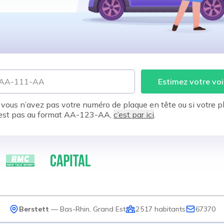
Estimez votre voi
 vous n’avez pas votre numéro de plaque en tête ou si votre p
est pas au format AA-123-AA,
c’est par ici
.
Berstett
—
Bas-Rhin
,
Grand Est
2 517
habitants
67370