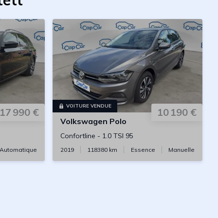
tett
VOITURE VENDUE
17 990 €
10 190 €
Volkswagen
Polo
Confortline
-
1.0 TSI 95
Automatique
2019
118380
km
Essence
Manuelle