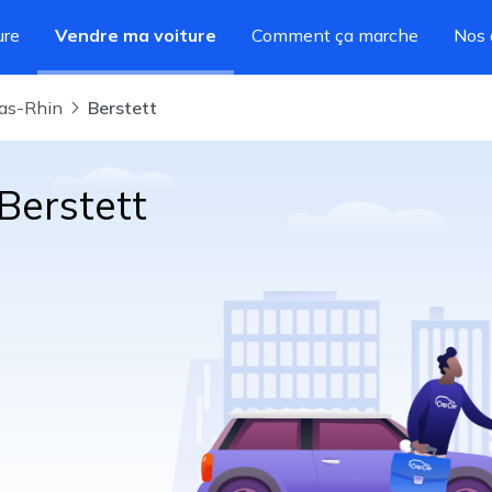
ure
Vendre ma voiture
Comment ça marche
Nos 
Bas-Rhin
Berstett
Berstett