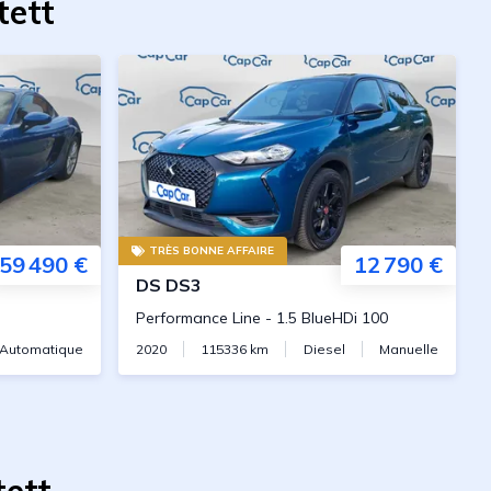
tett
TRÈS BONNE AFFAIRE
59 490 €
12 790 €
DS
DS3
Performance Line
-
1.5 BlueHDi 100
Automatique
2020
115336
km
Diesel
Manuelle