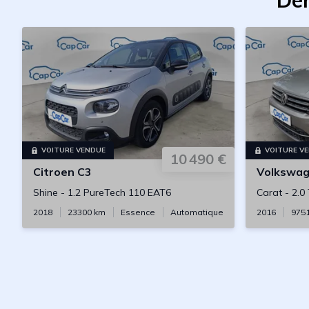
Der
VOITURE VENDUE
VOITURE V
10 490 €
Citroen
C3
Volkswa
Shine
-
1.2 PureTech 110 EAT6
Carat
-
2.0
2018
23300
km
Essence
Automatique
2016
975