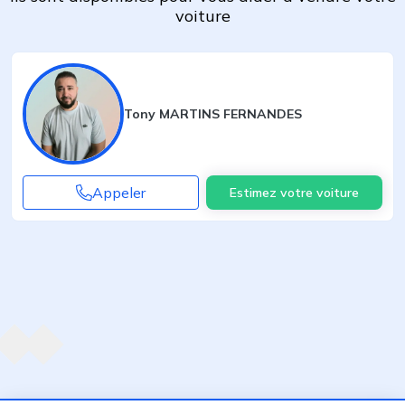
voiture
Tony MARTINS FERNANDES
Appeler
Estimez votre voiture
Agent suivant
ent