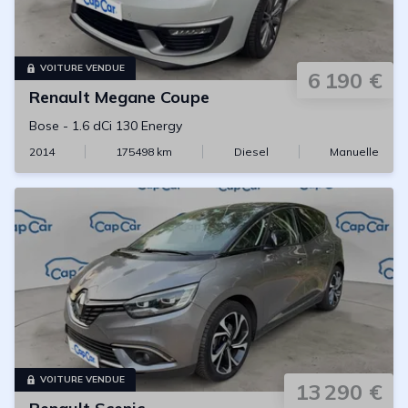
VOITURE VENDUE
6 190 €
Renault
Megane Coupe
Bose
-
1.6 dCi 130 Energy
2014
175498
km
Diesel
Manuelle
VOITURE VENDUE
13 290 €