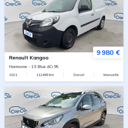
9 980 €
Renault
Kangoo
Harmonie
-
1.5 Blue dCi 95
2021
112489
km
Diesel
Manuelle