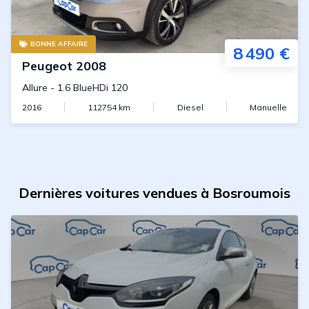
BONNE AFFAIRE
8 490 €
Peugeot
2008
Allure
-
1.6 BlueHDi 120
2016
112754
km
Diesel
Manuelle
Dernières voitures vendues à Bosroumois