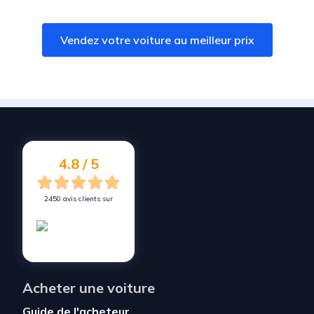
Vendez votre voiture à
Le Grand-Quevilly
Vendez votre voiture au meilleur prix
Vendez votre voiture à
Saint-Étienne-du-Rouvray
Vendez votre voiture à
Pont-de-l'Arche
Vendez votre voiture à
Canteleu
Vendez votre voiture à
Le Petit-Quevilly
Vendez votre voiture à
Sotteville-lès-Rouen
4.8 / 5
2450 avis clients sur
Acheter une voiture
Guide de l'acheteur