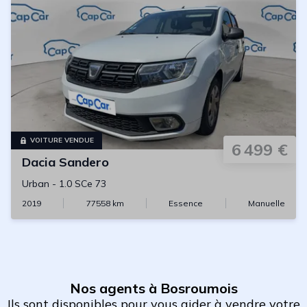
VOITURE VENDUE
6 499 €
Dacia
Sandero
Urban
-
1.0 SCe 73
2019
77558
km
Essence
Manuelle
Nos agents à Bosroumois
Ils sont disponibles pour vous aider à vendre votre