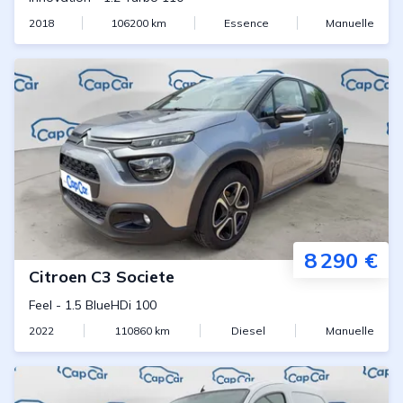
2018
106200
km
Essence
Manuelle
8 290 €
Citroen
C3 Societe
Feel
-
1.5 BlueHDi 100
2022
110860
km
Diesel
Manuelle