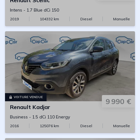
Renault
Scenic
Intens
-
1.7 Blue dCi 150
2019
104332
km
Diesel
Manuelle
VOITURE VENDUE
9 990 €
Renault
Kadjar
Business
-
1.5 dCi 110 Energy
2016
125076
km
Diesel
Manuelle