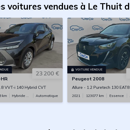
s voitures vendues à Le Thuit d
ENDUE
VOITURE VENDUE
23 200 €
-HR
Peugeot
2008
.8 VVT-i 140 Hybrid CVT
Allure
-
1.2 Puretech 130 EAT8
8
km
Hybride essence
Automatique
2021
123077
km
Essence