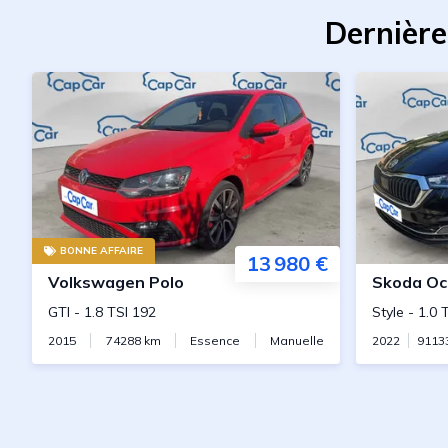
Dernière
BONNE AFFAIRE
13 980 €
Volkswagen
Polo
Skoda
Oc
GTI
-
1.8 TSI 192
Style
-
1.0 
2015
74288
km
Essence
Manuelle
2022
9113