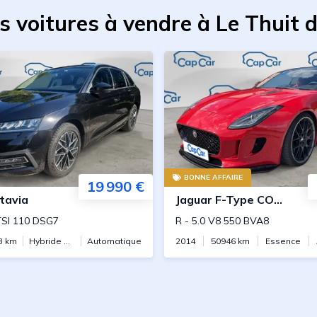
s voitures à vendre à Le Thuit d
BONNE AFFAIRE
19 990 €
tavia
Jaguar
F-Type COUPE
TSI 110 DSG7
R
-
5.0 V8 550 BVA8
3
km
Hybride essence
Automatique
2014
50946
km
Essence