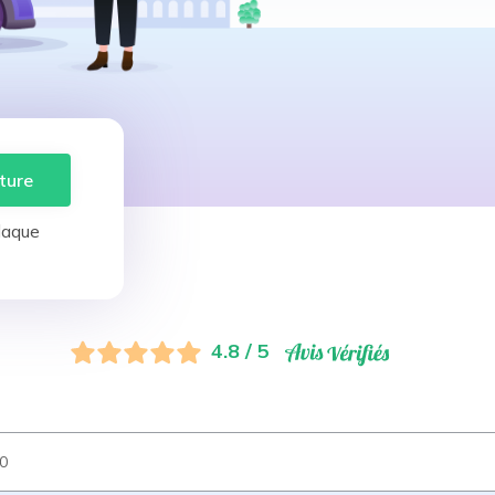
ture
laque
4.8 / 5
0