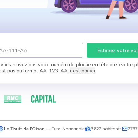
Estimez votre voi
 vous n’avez pas votre numéro de plaque en tête ou si votre p
est pas au format AA-123-AA,
c’est par ici
.
Le Thuit de l'Oison
—
Eure
,
Normandie
3 827
habitants
2737