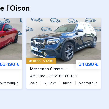
e l'Oison
BONNE AFFAIRE
63 490 €
34 890 €
Mercedes
Classe GLB
AMG Line
-
200 d 150 8G-DCT
Automatique
2022
67082
km
Diesel
Automatique