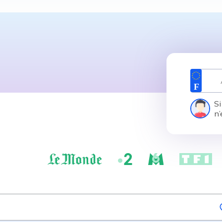
Si
n’