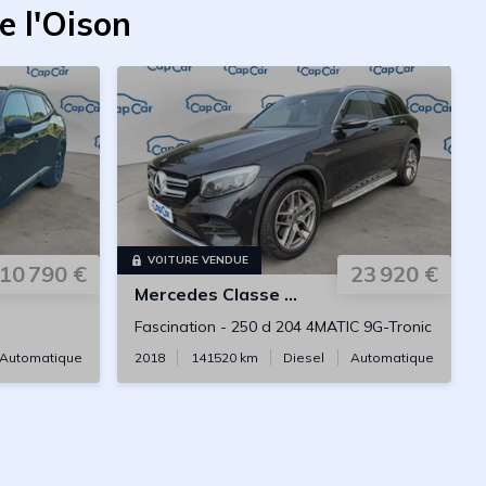
e l'Oison
VOITURE VENDUE
10 790 €
23 920 €
Mercedes
Classe GLC
Fascination
-
250 d 204 4MATIC 9G-Tronic
Automatique
2018
141520
km
Diesel
Automatique