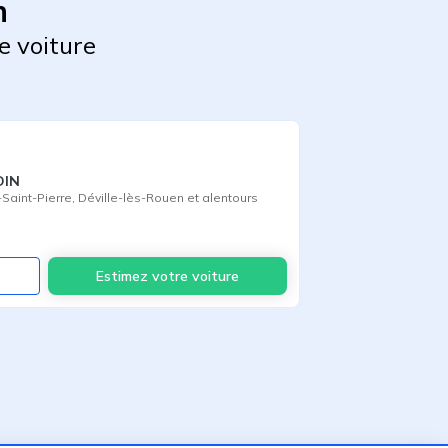
n
e voiture
DIN
Saint-Pierre
,
Déville-lès-Rouen
et alentours
Voir
Estimez votre voiture