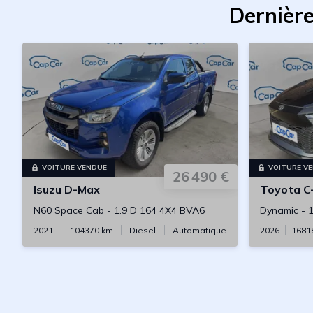
Dernière
VOITURE VENDUE
VOITURE V
26 490 €
Isuzu
D-Max
Toyota
C
N60 Space Cab
-
1.9 D 164 4X4 BVA6
Dynamic
-
1
2021
104370
km
Diesel
Automatique
2026
1681