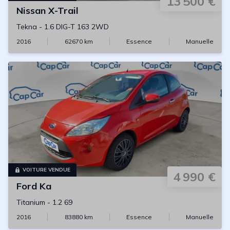
13 500 €
Nissan
X-Trail
Tekna
-
1.6 DIG-T 163 2WD
2016
62670
km
Essence
Manuelle
VOITURE VENDUE
4 990 €
Ford
Ka
Titanium
-
1.2 69
2016
83880
km
Essence
Manuelle