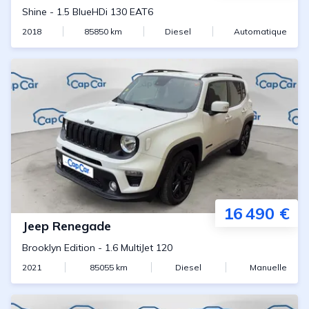
Shine
-
1.5 BlueHDi 130 EAT6
2018
85850
km
Diesel
Automatique
16 490 €
Jeep
Renegade
Brooklyn Edition
-
1.6 MultiJet 120
2021
85055
km
Diesel
Manuelle