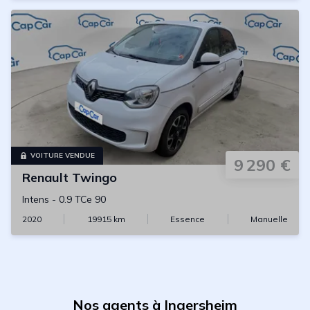
VOITURE VENDUE
9 290 €
Renault
Twingo
Intens
-
0.9 TCe 90
2020
19915
km
Essence
Manuelle
Nos agents à Ingersheim