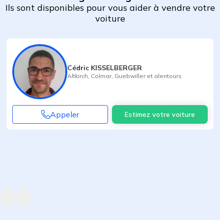
Ils sont disponibles pour vous aider à vendre votre
voiture
Cédric KISSELBERGER
Altkirch
,
Colmar
,
Guebwiller
et alentours
Appeler
Estimez votre voiture
Agent suivant
ent