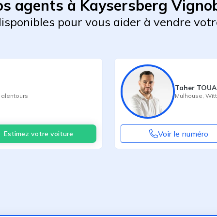
s agents à Kaysersberg Vigno
 disponibles pour vous aider à vendre votr
Taher TOUA
 alentours
Mulhouse
,
Wit
Voir le numéro
Estimez votre voiture