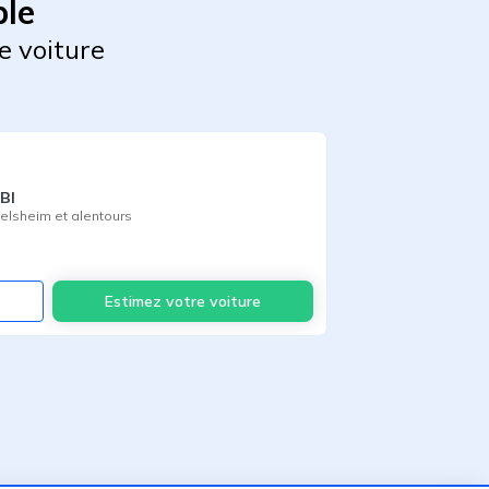
ble
e voiture
BI
telsheim
et alentours
Voir
Estimez votre voiture