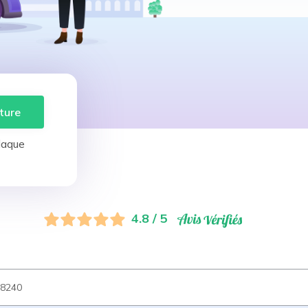
ture
laque
4.8 / 5
8240