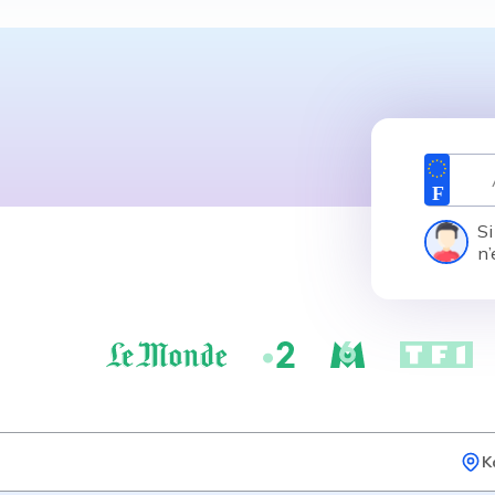
Si
n’
K