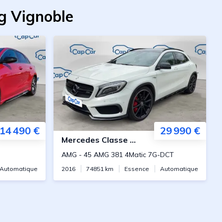
g Vignoble
14 490 €
29 990 €
Mercedes
Classe GLA AMG
AMG
-
45 AMG 381 4Matic 7G-DCT
Automatique
2016
74851
km
Essence
Automatique