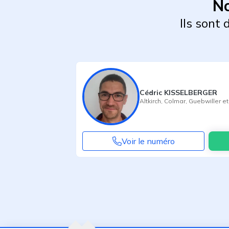
No
Ils sont
Cédric KISSELBERGER
Altkirch
,
Colmar
,
Guebwiller
et
Voir le numéro
Agent suivant