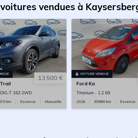
 voitures vendues à Kaysersber
ENDUE
VOITURE VENDUE
13 500 €
Trail
Ford
Ka
6 DIG-T 163 2WD
Titanium
-
1.2 69
670
km
Essence
Manuelle
2016
83880
km
Essence