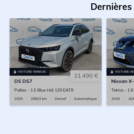
Dernières
VOITURE VENDUE
VOITURE V
31 490 €
DS
DS7
Nissan
X-
Pallas
-
1.5 Blue Hdi 130 EAT8
Tekna
-
1.
2025
19923
km
Diesel
Automatique
2016
62