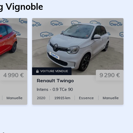
g Vignoble
VOITURE VENDUE
4 990 €
9 290 €
Renault
Twingo
Intens
-
0.9 TCe 90
Manuelle
2020
19915
km
Essence
Manuelle