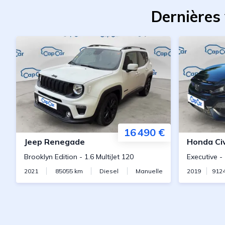
Dernières
16 490 €
Jeep
Renegade
Honda
Ci
Brooklyn Edition
-
1.6 MultiJet 120
Executive
-
2021
85055
km
Diesel
Manuelle
2019
912