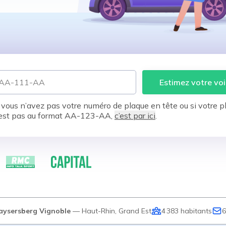
Estimez votre voi
 vous n’avez pas votre numéro de plaque en tête ou si votre p
est pas au format AA-123-AA,
c’est par ici
.
aysersberg Vignoble
—
Haut-Rhin
,
Grand Est
4 383
habitants
6