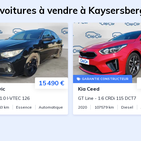
 voitures à vendre à Kaysersber
GARANTIE CONSTRUCTEUR
15 490 €
vic
Kia
Ceed
1.0 I-VTEC 126
GT Line
-
1.6 CRDi 115 DCT7
43
km
Essence
Automatique
2020
107579
km
Diesel