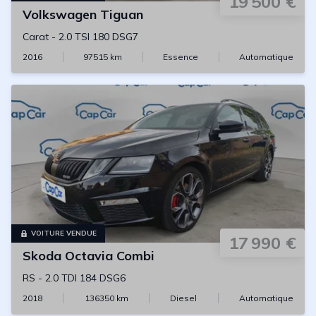
19 500 €
Volkswagen
Tiguan
Carat
-
2.0 TSI 180 DSG7
2016
97515
km
Essence
Automatique
VOITURE VENDUE
17 990 €
Skoda
Octavia Combi
RS
-
2.0 TDI 184 DSG6
2018
136350
km
Diesel
Automatique