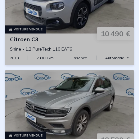
VOITURE VENDUE
10 490 €
Citroen
C3
Shine
-
1.2 PureTech 110 EAT6
2018
23300
km
Essence
Automatique
VOITURE VENDUE