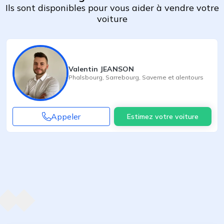
Ils sont disponibles pour vous aider à vendre votre
voiture
Valentin JEANSON
Phalsbourg
,
Sarrebourg
,
Saverne
et alentours
Appeler
Estimez votre voiture
Agent suivant
ent