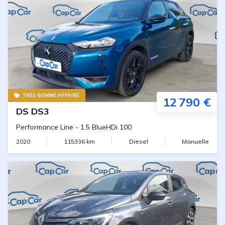
TRÈS BONNE AFFAIRE
12 790 €
DS
DS3
Performance Line
-
1.5 BlueHDi 100
2020
115336
km
Diesel
Manuelle