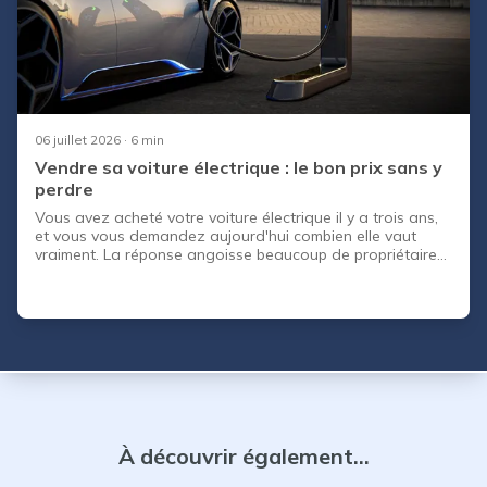
06 juillet 2026
· 6 min
Vendre sa voiture électrique : le bon prix sans y
perdre
Vous avez acheté votre voiture électrique il y a trois ans,
et vous vous demandez aujourd'hui combien elle vaut
vraiment. La réponse angoisse beaucoup de propriétaires :
la décote des électriques a longtemps eu mauvaise
réputation, avec des modèles perdant parfois 50 % de
leur valeur en trois ans. Bonne nouvelle : le marché s'est
stabilisé. Vendre sa voiture électrique aujourd'hui n'a plus
rien à voir avec la loterie d'il y a cinq ans. Mais pour
revendre votre voiture électrique au bon prix, il
À découvrir également...