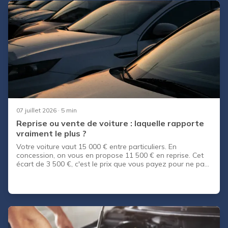
07 juillet 2026
· 5 min
Reprise ou vente de voiture : laquelle rapporte
vraiment le plus ?
Votre voiture vaut 15 000 € entre particuliers. En
concession, on vous en propose 11 500 € en reprise. Cet
écart de 3 500 €, c'est le prix que vous payez pour ne pas
vous occuper de la vente. Est-ce que ça vaut le coup ?
C'est LA question que se pose tout automobiliste au
moment de changer de véhicule. La reprise est rapide et
sans effort. La vente entre particuliers rapporte
davantage, mais demande du temps et expose à
quelques risques. Choisir entre reprise ou vente dépend
surtout de votre pri