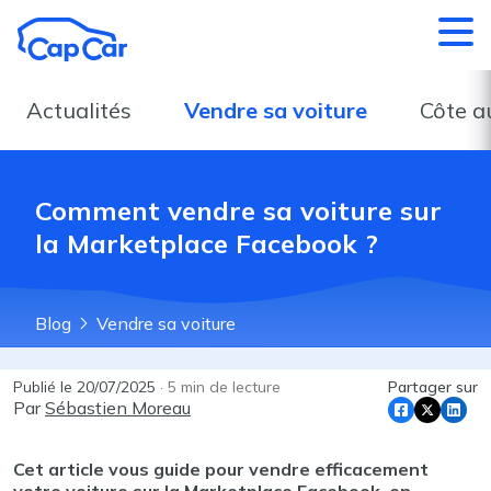
Aller au contenu principal
Actualités
Vendre sa voiture
Côte a
Comment vendre sa voiture sur
la Marketplace Facebook ?
Blog
Vendre sa voiture
Publié le
20/07/2025
·
5
min de lecture
Partager sur
Par
Sébastien Moreau
Cet article vous guide pour vendre efficacement