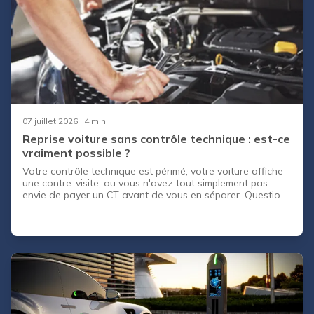
07 juillet 2026
· 4 min
Reprise voiture sans contrôle technique : est-ce
vraiment possible ?
Votre contrôle technique est périmé, votre voiture affiche
une contre-visite, ou vous n'avez tout simplement pas
envie de payer un CT avant de vous en séparer. Question
légitime : peut-on faire une reprise voiture sans contrôle
technique valide, ou la loi l'interdit-elle ? Beaucoup de
vendeurs pensent que le CT est obligatoire dans tous les
cas. C'est faux. La réalité est plus nuancée. Selon que
vous cédez votre véhicule à un particulier ou à un
professionnel de l'automobile, les règles changent