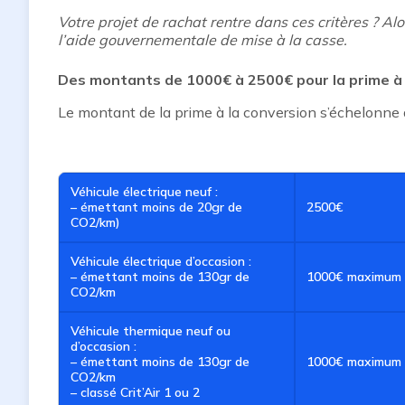
Votre projet de rachat rentre dans ces critères ? Al
l’aide gouvernementale de mise à la casse.
Des montants de 1000€ à 2500€ pour la prime à 
Le montant de la prime à la conversion s’échelonne 
Véhicule électrique neuf :
– émettant moins de 20gr de
2500€
CO2/km)
Véhicule électrique d’occasion :
– émettant moins de 130gr de
1000€ maximum
CO2/km
Véhicule thermique neuf ou
d’occasion :
– émettant moins de 130gr de
1000€ maximum
CO2/km
– classé Crit’Air 1 ou 2