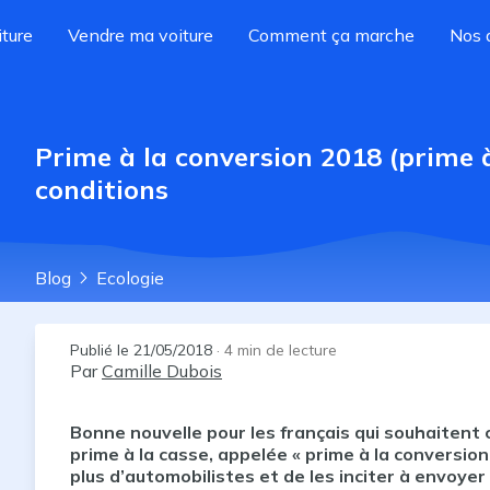
ture
Vendre ma voiture
Comment ça marche
Nos 
Prime à la conversion 2018 (prime à 
conditions
Blog
Ecologie
Publié le
21/05/2018
·
4
min de lecture
Par
Camille Dubois
Bonne nouvelle pour les français qui souhaitent 
prime à la casse, appelée « prime à la conversion
plus d’automobilistes et de les inciter à envoyer 