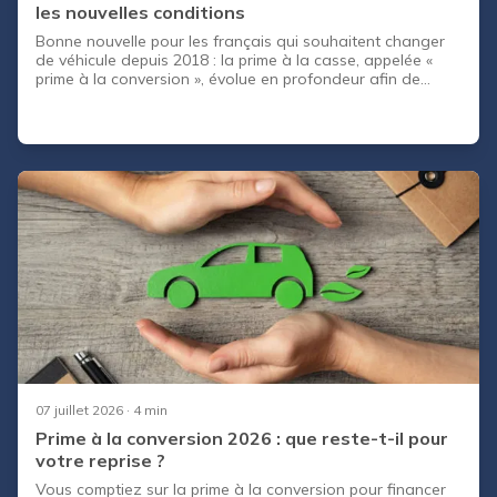
les nouvelles conditions
Bonne nouvelle pour les français qui souhaitent changer
de véhicule depuis 2018 : la prime à la casse, appelée «
prime à la conversion », évolue en profondeur afin de
séduire plus d’automobilistes et de les inciter à envoyer
leur vieille voiture au rebut en échange d’un modèle plus
récent et moins polluant. On décrypte pour vous les
conditions pour en être bénéficiaire et les montants à
obtenir.
07 juillet 2026
· 4 min
Prime à la conversion 2026 : que reste-t-il pour
votre reprise ?
Vous comptiez sur la prime à la conversion pour financer