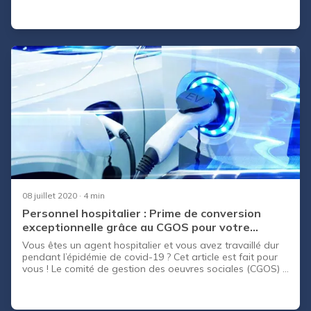
émission. Mais quelles sont les conséquences de cette
décision ?
08 juillet 2020
· 4 min
Personnel hospitalier : Prime de conversion
exceptionnelle grâce au CGOS pour votre
nouvelle auto
Vous êtes un agent hospitalier et vous avez travaillé dur
pendant l’épidémie de covid-19 ? Cet article est fait pour
vous ! Le comité de gestion des oeuvres sociales (CGOS) a
effectivement oeuvré pour que vous puissiez bénéficier
d’avantages conso et notamment des coups de pouce
avec des aides remboursables en fonction de vos centres