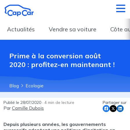
Aller au contenu principal
Actualités
Vendre sa voiture
Côte a
Prime à la conversion août
2020 : profitez-en maintenant !
Blog
Ecologie
Publié le
28/07/2020
·
4
min de lecture
Partager sur
Par
Camille Dubois
Depuis plusieurs années, les gouvernements