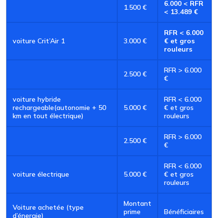
6.000 < RFR
1.500 €
< 13.489 €
RFR < 6.000
voiture Crit’Air 1
3.000 €
€ et gros
rouleurs
RFR > 6.000
2.500 €
€
voiture hybride
RFR < 6.000
rechargeable(autonomie + 50
5.000 €
€ et gros
km en tout électrique)
rouleurs
RFR > 6.000
2.500 €
€
RFR < 6.000
voiture électrique
5.000 €
€ et gros
rouleurs
Montant
Voiture achetée (type
prime
Bénéficiaires
d’énergie)