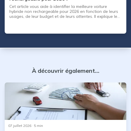
Cet article vous aide à identifier la meilleure voiture
hybride non rechargeable pour 2026 en fonction de leurs
usages, de leur budget et de leurs attentes. Il explique le
fonctionnement de l’hybride classique, ses avantages par
rapport aux motorisations essence et électriques, et
détaille les critères essentiels pour bien choisir. Un
panorama des modèles les plus recommandés permet de
comparer les options les plus fiables et les plus sobres du
marché afin d’acheter en toute confiance, neuf ou
d’occasion.
À découvrir également...
07 juillet 2026
· 5 min