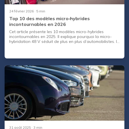
24 février 2026
· 5 min
Top 10 des modèles micro‑hybrides
incontournables en 2026
Cet article présente les 10 modèles micro-hybrides
incontournables en 2025. Il explique pourquoi la micro-
hybridation 48 V séduit de plus en plus d’automobilistes. Il
détaille les consommations, puissances et atouts de
chaque modèle. Il répond enfin aux questions fréquentes
sur le fonctionnement d’un système mild hybrid.
31 août 2025
· 3 min