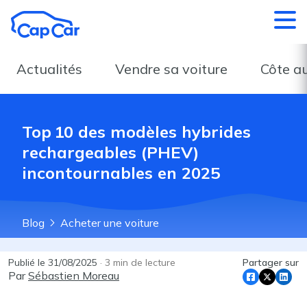
Aller au contenu principal
Actualités
Vendre sa voiture
Côte a
Top 10 des modèles hybrides
rechargeables (PHEV)
incontournables en 2025
Blog
Acheter une voiture
Publié le
31/08/2025
·
3
min de lecture
Partager sur
Par
Sébastien Moreau