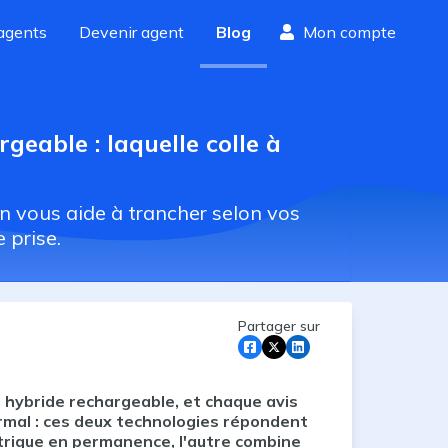
agents
Devenir agent
Blog
Mon compte
geable : laquelle colle à
n vous aide à trancher selon vos
 prise.
Partager sur
e hybride rechargeable, et chaque avis
ormal : ces deux technologies répondent
ctrique en permanence, l'autre combine