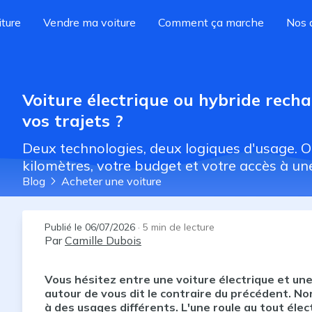
ture
Vendre ma voiture
Comment ça marche
Nos 
Voiture électrique ou hybride rechar
vos trajets ?
Deux technologies, deux logiques d'usage. O
kilomètres, votre budget et votre accès à une
Blog
Acheter une voiture
Publié le
06/07/2026
·
5
min de lecture
Par
Camille Dubois
Vous hésitez entre une voiture électrique et un
autour de vous dit le contraire du précédent. N
à des usages différents. L'une roule au tout éle