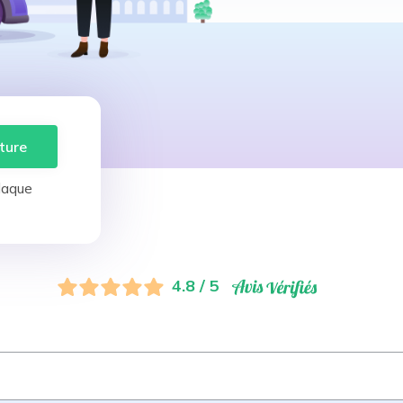
ture
laque
4.8 / 5