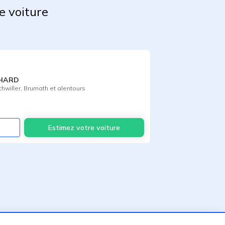
e voiture
CHARD
chwiller
,
Brumath
et alentours
Voir
Estimez votre voiture