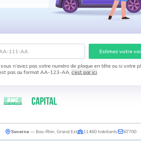
Estimez votre voi
 vous n’avez pas votre numéro de plaque en tête ou si votre p
est pas au format AA-123-AA,
c’est par ici
.
Saverne
—
Bas-Rhin
,
Grand Est
11 460
habitants
67700