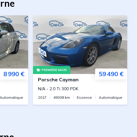
erne
PREMIÈRE MAIN
8 990 €
59 490 €
Porsche
Cayman
N/A
-
2.0 Ti 300 PDK
Automatique
2017
49308
km
Essence
Automatique