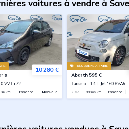
nières voitures à vendre à Sav
IRE
TRÈS BONNE AFFAIRE
10 280 €
aris
Abarth
595 C
.0 VVT-i 72
Turismo
-
1.4 T-Jet 160 BVA5
136
km
Essence
Manuelle
2013
99305
km
Essence