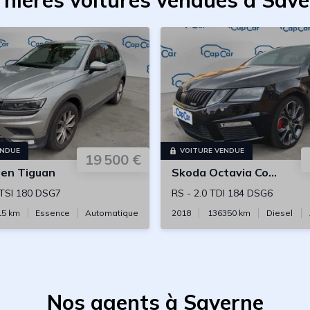
nières voitures vendues à Sav
ENDUE
VOITURE VENDUE
19 500 €
gen
Tiguan
Skoda
Octavia Combi
 TSI 180 DSG7
RS
-
2.0 TDI 184 DSG6
15
km
Essence
Automatique
2018
136350
km
Diesel
Nos agents à Saverne