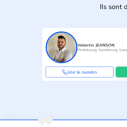
Ils sont
Valentin JEANSON
Phalsbourg
,
Sarrebourg
,
Save
Voir le numéro
Agent suivant