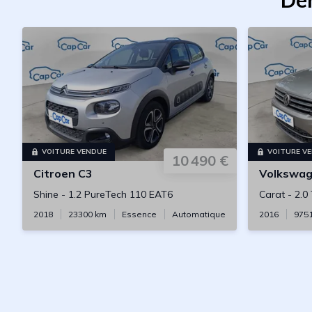
Der
VOITURE VENDUE
VOITURE V
10 490 €
Citroen
C3
Volkswa
Shine
-
1.2 PureTech 110 EAT6
Carat
-
2.0
2018
23300
km
Essence
Automatique
2016
975