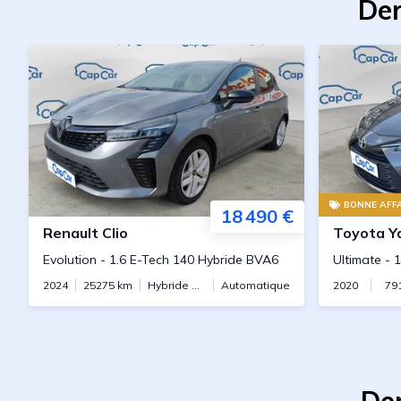
Der
BONNE AFFA
18 490 €
Renault
Clio
Toyota
Y
Evolution
-
1.6 E-Tech 140 Hybride BVA6
Ultimate
-
1
2024
25275
km
Hybride essence
Automatique
2020
79