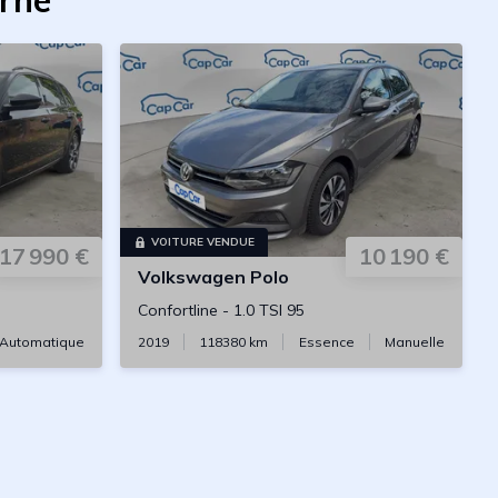
erne
VOITURE VENDUE
17 990 €
10 190 €
Volkswagen
Polo
Confortline
-
1.0 TSI 95
Automatique
2019
118380
km
Essence
Manuelle