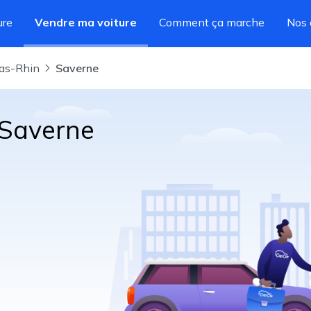
ure
Vendre ma voiture
Comment ça marche
Nos 
Bas-Rhin
Saverne
 Saverne