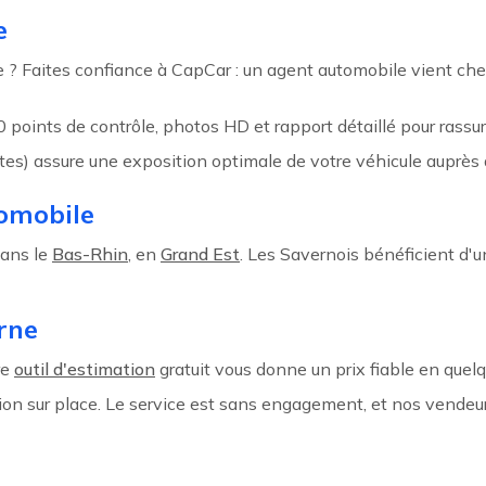
e
e ? Faites confiance à CapCar : un agent automobile vient che
0 points de contrôle, photos HD et rapport détaillé pour rassure
ites) assure une exposition optimale de votre véhicule auprès 
omobile
dans le
Bas-Rhin
, en
Grand Est
. Les Savernois bénéficient d'
rne
re
outil d'estimation
gratuit vous donne un prix fiable en quelq
ion sur place. Le service est sans engagement, et nos vend