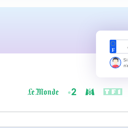
Si
n’