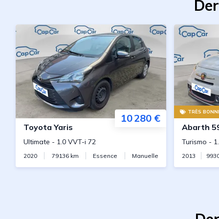
Der
TRÈS BONNE
10 280 €
Toyota
Yaris
Abarth
5
Ultimate
-
1.0 VVT-i 72
Turismo
-
1
2020
79136
km
Essence
Manuelle
2013
993