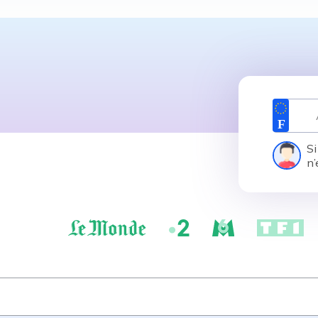
Si
n’