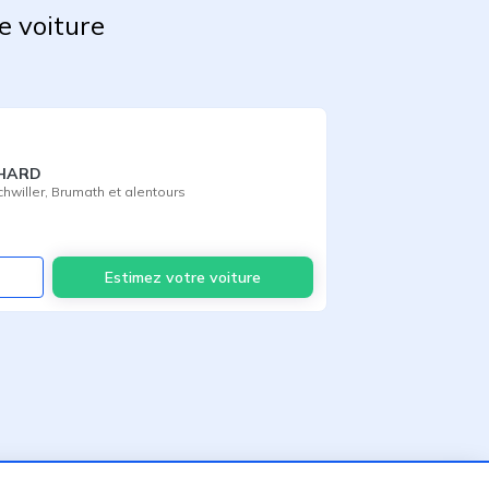
e voiture
CHARD
chwiller
,
Brumath
et alentours
Voir
Estimez votre voiture