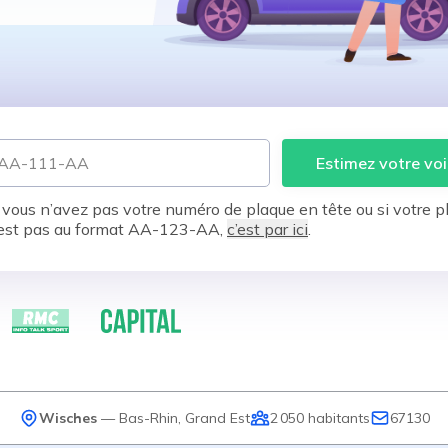
Estimez votre voi
 vous n’avez pas votre numéro de plaque en tête ou si votre p
est pas au format AA-123-AA,
c’est par ici
.
Wisches
—
Bas-Rhin
,
Grand Est
2 050
habitants
67130