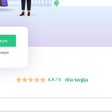
ture
laque
4.8 / 5