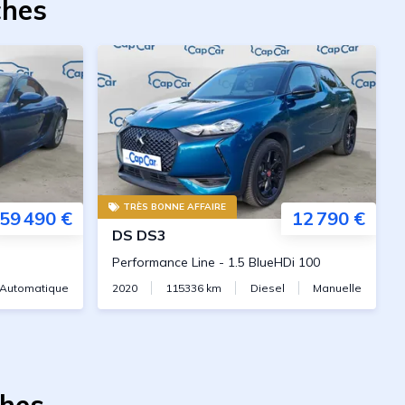
ches
TRÈS BONNE AFFAIRE
59 490 €
12 790 €
DS
DS3
Performance Line
-
1.5 BlueHDi 100
Automatique
2020
115336
km
Diesel
Manuelle