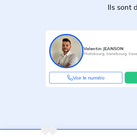
Ils sont
Valentin JEANSON
Phalsbourg
,
Sarrebourg
,
Save
Voir le numéro
Agent suivant