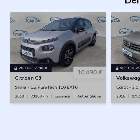
Der
VOITURE VENDUE
VOITURE V
10 490 €
Citroen
C3
Volkswa
Shine
-
1.2 PureTech 110 EAT6
Carat
-
2.0
2018
23300
km
Essence
Automatique
2016
975