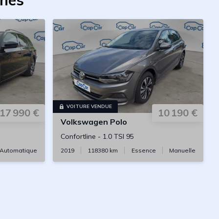
ches
VOITURE VENDUE
17 990 €
10 190 €
Volkswagen
Polo
Confortline
-
1.0 TSI 95
Automatique
2019
118380
km
Essence
Manuelle