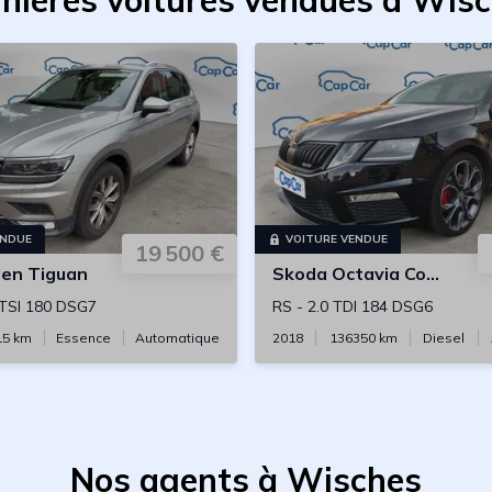
nières voitures vendues à Wis
ENDUE
VOITURE VENDUE
19 500 €
gen
Tiguan
Skoda
Octavia Combi
 TSI 180 DSG7
RS
-
2.0 TDI 184 DSG6
15
km
Essence
Automatique
2018
136350
km
Diesel
Nos agents à Wisches