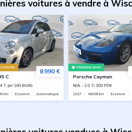
nières voitures à vendre à Wis
 AFFAIRE
PREMIÈRE MAIN
8 990 €
95 C
Porsche
Cayman
.4 T-Jet 160 BVA5
N/A
-
2.0 Ti 300 PDK
05
km
Essence
Automatique
2017
49308
km
Essence