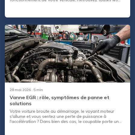
informations sur le filtre à air auto dans cet article !
28 mai 2026
· 5 min
Vanne EGR : rôle, symptômes de panne et
solutions
Votre voiture broute au démarrage, le voyant moteur
s'allume et vous sentez une perte de puissance à
l'accélération ? Dans bien des cas, le coupable porte un
nom discret mais bien connu des garagistes : la vanne
EGR . Cet organe travaille en silence sous le capot,