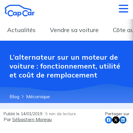
Aller au contenu principal
Actualités
Vendre sa voiture
Côte a
L’alternateur sur un moteur de
voiture : fonctionnement, utilité
et coût de remplacement
Blog
Mécanique
Publié le
14/01/2019
·
5
min de lecture
Partager sur
Par
Sébastien Moreau