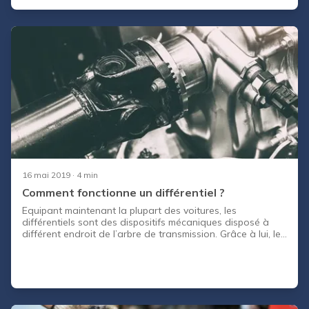
jusqu'au jour où il s'encrasse et perturbe tout le
fonctionnement du moteur. La bonne nouvelle, c'est qu'une
vanne EGR fatiguée se repère assez tôt, et qu'un simple
nettoyage suffit souvent à régler le problème avant le
remplacement co
16 mai 2019
· 4 min
Comment fonctionne un différentiel ?
Equipant maintenant la plupart des voitures, les
différentiels sont des dispositifs mécaniques disposé à
différent endroit de l’arbre de transmission. Grâce à lui, le
véhicule qui en est équipé possède une meilleure motricité
et adhérence à la route. Suivez cet article pour
comprendre son fonctionnement et quelle est son utilité.