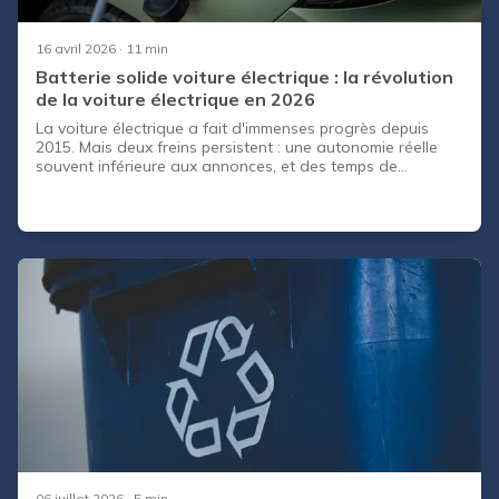
automobiles sauront-ils faire face à la concurrence
chinoise et californienne en terme de voitures électriques ?
16 avril 2026
· 11 min
Batterie solide voiture électrique : la révolution
de la voiture électrique en 2026
La voiture électrique a fait d'immenses progrès depuis
2015. Mais deux freins persistent : une autonomie réelle
souvent inférieure aux annonces, et des temps de
recharge qui restent contraignants sur les longs trajets.
Une technologie est en train de changer la donne : la
batterie à l'état solide, ou solid-state battery. Toyota, BYD,
Stellantis, Mercedes-Benz et Volkswagen ont tous publié
des feuilles de route concrètes. Les premières voitures de
série pourraient en être équipées dès 2027. Que promet
exactement cette technologie ? Qui sera le premier à
l'industrialiser ? Et quelles conséquences sur le marché
actuel des VE ? Voici ce que l'on sait en 2026, à partir des
annonces officielles des constructeurs et des analyses de
cabinets spécialisés.
06 juillet 2026
· 5 min