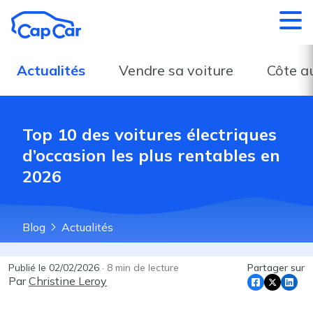
Aller au contenu principal
Actualités
Vendre sa voiture
Côte a
Top 10 des voitures électriques
d’occasion les plus rentables en
2026
Blog
Actualités
Publié le
02/02/2026
·
8
min de lecture
Partager sur
Par
Christine Leroy