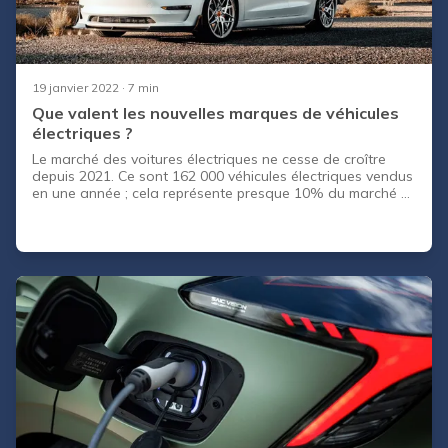
19 janvier 2022
· 7 min
Que valent les nouvelles marques de véhicules
électriques ?
Le marché des voitures électriques ne cesse de croître
depuis 2021. Ce sont 162 000 véhicules électriques vendus
en une année ; cela représente presque 10% du marché et
c’est surtout une augmentation de 45,6% par rapport à
l’an passé. Cette augmentation est d’autant plus
impressionnante que le marché de l’automobile en 2020 et
2021 enregistre un niveau historiquement bas. Cette
croissance s’explique en partie par la commercialisation de
nouveaux modèles comme l’Audi e-tron, la Tesla Model 3,
le DS3 Crossback E-Tense, la Mercedes EQC et la Renault
Zoé ou encore la Peugeot e-208. Mais aussi par l’arrivée
de nouvelles marques de véhicules électriques telles que
Aiways, Lightyear, Lucid Motors, Nio, Byton, MG Motor
(enfin, qui fait son retour) et bien d’autres start-ups
innovantes encore. Le paysage des constructeurs
automobiles tend à évoluer vers des voitures plus propres.
La question est : Tesla et les autres grands constructeurs