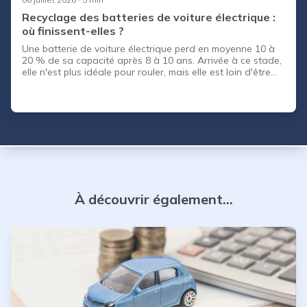
Recyclage des batteries de voiture électrique :
où finissent-elles ?
Une batterie de voiture électrique perd en moyenne 10 à
20 % de sa capacité après 8 à 10 ans. Arrivée à ce stade,
elle n'est plus idéale pour rouler, mais elle est loin d'être
bonne pour la benne. Alors, que devient-elle vraiment ?
C'est la grande question qui inquiète beaucoup
d'acheteurs et de vendeurs de véhicules électriques. On
entend tout et son contraire : batteries jetées, matériaux
perdus, pollution cachée. La réalité est bien plus nuancée,
et plutôt rassurante. Dans cet article, on vou
À découvrir également...