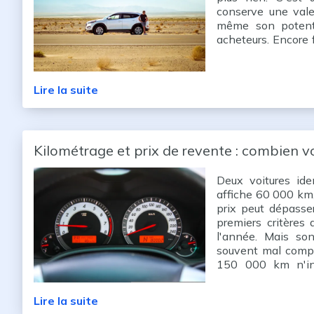
conserve une valeu
même son potenti
acheteurs. Encore f
non roulante. Une 
Lire la suite
Kilométrage et prix de revente : combien v
Deux voitures id
affiche 60 000 km,
prix peut dépasse
premiers critères 
l'année. Mais so
souvent mal compr
150 000 km n'inq
même compteur fait
des règ
Lire la suite