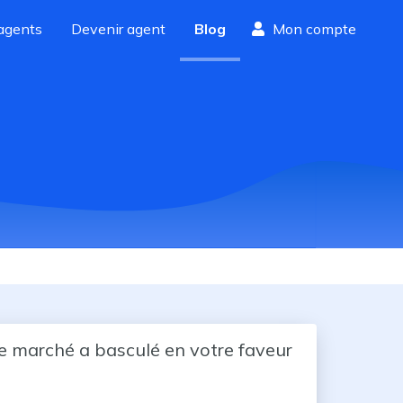
agents
Devenir agent
Blog
Mon compte
le marché a basculé en votre faveur