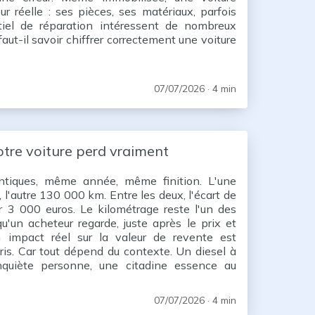
r réelle : ses pièces, ses matériaux, parfois
el de réparation intéressent de nombreux
aut-il savoir chiffrer correctement une voiture
estimation de voiture en panne trop basse
07/07/2026
· 4 min
otre voiture perd vraiment
entiques, même année, même finition. L'une
 l'autre 130 000 km. Entre les deux, l'écart de
r 3 000 euros. Le kilométrage reste l'un des
qu'un acheteur regarde, juste après le prix et
n impact réel sur la valeur de revente est
is. Car tout dépend du contexte. Un diesel à
uiète personne, une citadine essence au
 fuir. Une voiture électrique répond, elle, à
07/07/2026
· 4 min