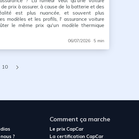
'assurance ? La rumeur veut qu'une voiture
 de prix à assurer, à cause de la batterie et des
réalité est plus nuancée, et souvent plus
es modèles et les profils, l' assurance voiture
coûter le même prix qu'un modèle thermique
fois même un peu moins grâce aux bonus
s
06/07/2026
· 5 min
Page suivante
10
Comment ça marche
édias
Le prix CapCar
nous ?
La certification CapCar