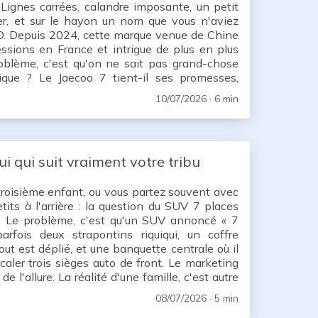
Lignes carrées, calandre imposante, un petit
r, et sur le hayon un nom que vous n'aviez
O. Depuis 2024, cette marque venue de Chine
essions en France et intrigue de plus en plus
roblème, c'est qu'on ne sait pas grand-chose
brique ? Le Jaecoo 7 tient-il ses promesses,
hybride ?
10/07/2026
· 6 min
ui qui suit vraiment votre tribu
roisième enfant, ou vous partez souvent avec
tits à l'arrière : la question du SUV 7 places
te. Le problème, c'est qu'un SUV annoncé « 7
rfois deux strapontins riquiqui, un coffre
out est déplié, et une banquette centrale où il
caler trois sièges auto de front. Le marketing
e l'allure. La réalité d'une famille, c'est autre
n ado tient jambes pliées à l'
08/07/2026
· 5 min