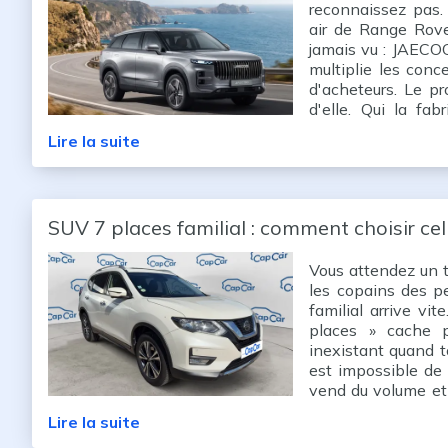
reconnaissez pas. 
air de Range Rove
jamais vu : JAECO
multiplie les conc
d'acheteurs. Le p
d'elle. Qui la fa
surtout en version 
Lire la suite
SUV 7 places familial : comment choisir cel
Vous attendez un t
les copains des pe
familial arrive vi
places » cache pa
inexistant quand t
est impossible de 
vend du volume et d
chose : est-ce qu'u
Lire la suite