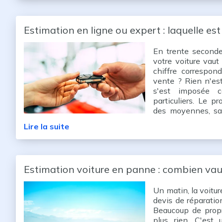
Estimation en ligne ou expert : laquelle est 
En trente seconde
votre voiture vaut
chiffre correspon
vente ? Rien n'est
s'est imposée 
particuliers. Le p
des moyennes, san
Résultat : des éca
Lire la suite
d'euros e
Estimation voiture en panne : combien vaut
Un matin, la voitu
devis de réparation
Beaucoup de propr
plus rien. C'est