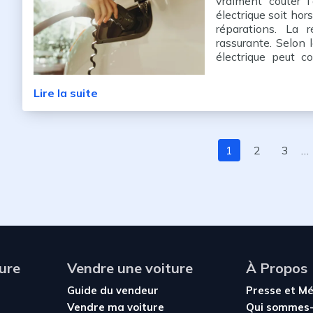
vraiment coûter l
électrique soit hors
réparations. La 
rassurante. Selon l
électrique peut 
équivalent, par
proposés par les a
Lire la suite
1
2
3
…
ure
Vendre une voiture
À Propos
Guide du vendeur
Presse et M
Vendre ma voiture
Qui sommes-