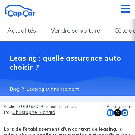
Aller au contenu principal
Actualités
Vendre sa voiture
Côte a
Leasing : quelle assurance auto
choisir ?
Blog
Leasing et financement
Publié le
01/08/2019
·
2
min de lecture
Partager sur
Par
Christophe Richard
Lors de l’établissement d’un contrat de leasing, la