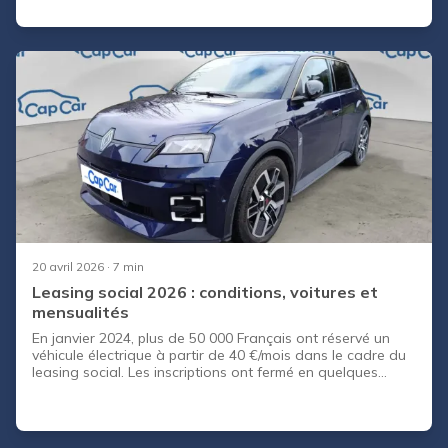
dizaines de milliers de foyers restent sur le carreau.
20 avril 2026
· 7 min
Leasing social 2026 : conditions, voitures et
mensualités
En janvier 2024, plus de 50 000 Français ont réservé un
véhicule électrique à partir de 40 €/mois dans le cadre du
leasing social. Les inscriptions ont fermé en quelques
semaines, faute de places. La session 2025 a connu le
même engouement. En 2026, le dispositif devrait être
reconduit, et la demande est déjà forte. Si vous vous
demandez si vous êtes éligible, quelles voitures sont