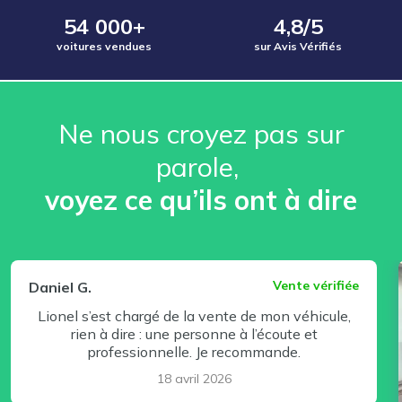
54 000+
4,8/5
voitures vendues
sur Avis Vérifiés
Ne nous croyez pas sur
parole, ️
voyez ce qu’ils ont à dire
⏸ Pause
Vente vérifiée
Daniel G.
Lionel s’est chargé de la vente de mon véhicule,
rien à dire : une personne à l’écoute et
professionnelle. Je recommande.
18 avril 2026