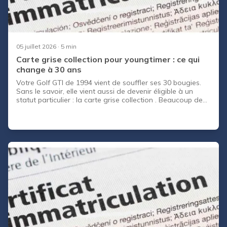
05 juillet 2026
· 5 min
Carte grise collection pour youngtimer : ce qui
change à 30 ans
Votre Golf GTI de 1994 vient de souffler ses 30 bougies.
Sans le savoir, elle vient aussi de devenir éligible à un
statut particulier : la carte grise collection . Beaucoup de
propriétaires de youngtimer, ces voitures des années 80 et
90 qui reviennent en grâce, ignorent qu'ils peuvent
basculer sous ce régime dès que leur auto atteint l'âge
requis. Le sujet mérite qu'on s'y arrête. Passer sa carte
grise collection youngtimer n'est ni automatique, ni
toujours avantageux selon l'usage que vous fai