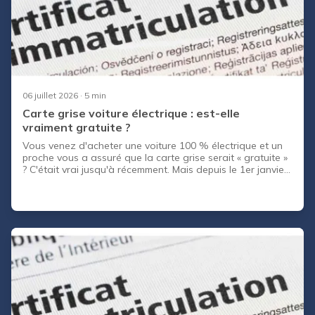
06 juillet 2026
· 5 min
Carte grise voiture électrique : est-elle
vraiment gratuite ?
Vous venez d'acheter une voiture 100 % électrique et un
proche vous a assuré que la carte grise serait « gratuite »
? C'était vrai jusqu'à récemment. Mais depuis le 1er janvier
2025, la règle a changé, et la facture dépend désormais
de votre région de résidence. La carte grise d'une voiture
électrique reste bien moins chère que celle d'un véhicule
thermique, mais elle n'est plus automatiquement à 0 €.
Entre l'exonération de la taxe régionale, les taxes fixes
incompressibles et les différences d'