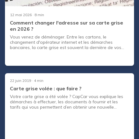
12 mai 2026
· 8 min
Comment changer l'adresse sur sa carte grise
en 2026 ?
Vous venez de déménager. Entre les cartons, le
changement d'opérateur internet et les démarches
bancaires, la carte grise est souvent la dernière de vos
priorités. Pourtant, l' article R322-7 du Code de la route
est formel : vous disposez d' un mois après votre
changement de domicile pour mettre à jour l'adresse sur
votre certificat d'immatriculation . Passé ce délai, vous
vous exposez à une amende de 135 €. Et surtout, vous
risquez de recevoir vos prochains PV à l'ancienne
22 juin 2019
· 4 min
adresse, sans pouvoir
Carte grise volée : que faire ?
Votre carte grise a été volée ? CapCar vous explique les
démarches à effectuer, les documents à fournir et les
tarifs qui vous permettent d’en obtenir une nouvelle
rapidement !