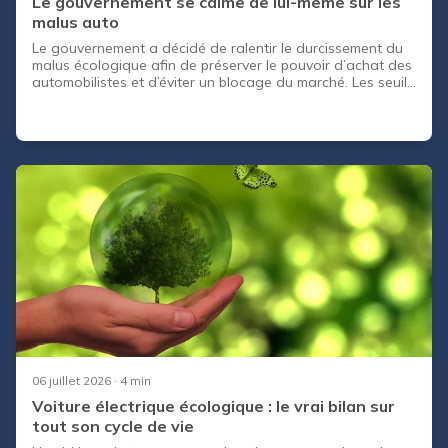
Le gouvernement se calme de lui-même sur les
malus auto
Le gouvernement a décidé de ralentir le durcissement du
malus écologique afin de préserver le pouvoir d’achat des
automobilistes et d’éviter un blocage du marché. Les seuils
d’émission restent inchangés pour les prochaines années,
avec un plafond revu à la baisse pour 2028. Cette pause
dans la hausse du malus répond aux pressions
parlementaires et aux alertes du secteur automobile. Elle
redéfinit les stratégies d’achat et les orientations
industrielles des constructeurs.
06 juillet 2026
· 4 min
Voiture électrique écologique : le vrai bilan sur
tout son cycle de vie