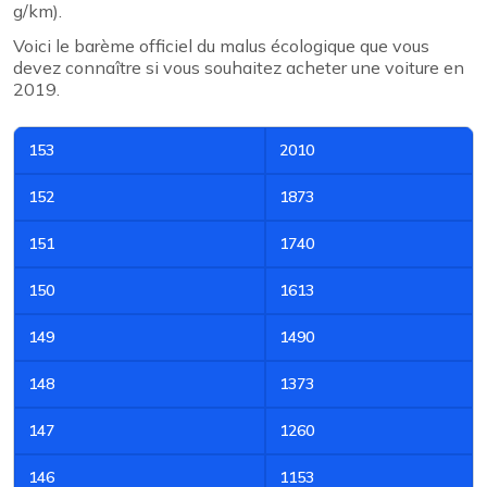
g/km).
Voici le barème officiel du malus écologique que vous
devez connaître si vous souhaitez acheter une voiture en
2019.
153
2010
152
1873
151
1740
150
1613
149
1490
148
1373
147
1260
146
1153