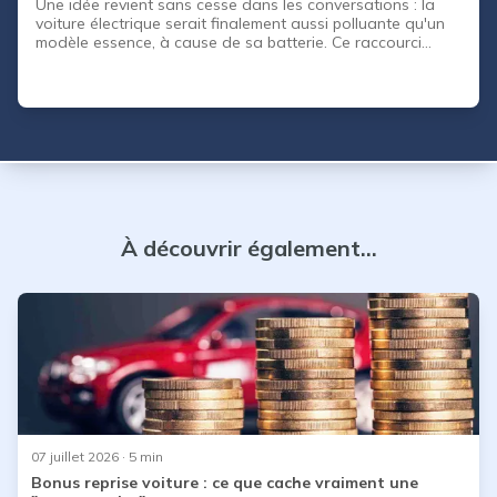
Une idée revient sans cesse dans les conversations : la
voiture électrique serait finalement aussi polluante qu'un
modèle essence, à cause de sa batterie. Ce raccourci
mérite qu'on s'y attarde. Car la réponse n'est ni « oui » ni «
non », mais « ça dépend de tout le parcours du véhicule ».
Pour savoir si une voiture électrique est réellement
écologique , il faut regarder son cycle de vie complet : sa
fabrication, les kilomètres parcourus, puis sa fin de vie.
Additionnez ces trois étapes et vous o
À découvrir également...
07 juillet 2026
· 5 min
Bonus reprise voiture : ce que cache vraiment une