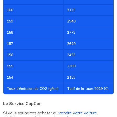
160
3113
159
2940
158
2773
157
2610
156
2453
155
2300
154
2153
Taux d’émission de CO2 (g/km)
Tarif de la taxe 2019 (€)
Le Service CapCar
Si vous souhaitez acheter ou
vendre votre voiture
,