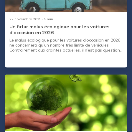
22 novembre 2025
· 5 min
Un futur malus écologique pour les voitures
d'occasion en 2026
Le malus écologique pour les voitures d’occasion en 2026
ne concernera qu’un nombre très limité de véhicules.
Contrairement aux craintes actuelles, il n’est pas question
d’une taxe généralisée sur l’ensemble du marché de
l’occasion. Seuls certains cas spécifiques sont évoqués
par la réglementation, notamment des véhicules très
polluants ou n’ayant jamais été taxés lors de leur première
immatriculation. Pour la grande majorité des
automobilistes, aucun surcoût n’est à prévoir.