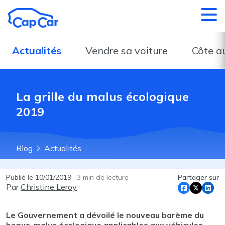
Aller au contenu principal
Actualités
Vendre sa voiture
Côte a
La grille du malus écologique
2019
Blog
Actualités
Publié le
10/01/2019
·
3
min de lecture
Partager sur
Par
Christine Leroy
Le Gouvernement a dévoilé le nouveau barème du