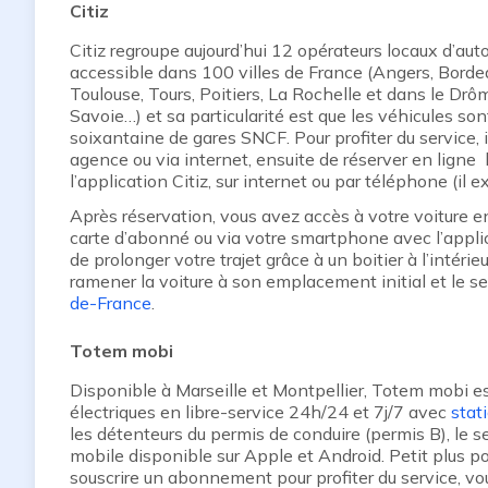
Citiz
Citiz regroupe aujourd’hui 12 opérateurs locaux d’au
accessible dans 100 villes de France (Angers, Bordeau
Toulouse, Tours, Poitiers, La Rochelle et dans le Drôme,
Savoie…) et sa particularité est que les véhicules s
soixantaine de gares SNCF. Pour profiter du service, il
agence ou via internet, ensuite de réserver en ligne 
l’application Citiz, sur internet ou par téléphone (il 
Après réservation, vous avez accès à votre voiture e
carte d’abonné ou via votre smartphone avec l’applica
de prolonger votre trajet grâce à un boitier à l’intérie
ramener la voiture à son emplacement initial et le s
de-France
.
Totem mobi
Disponible à Marseille et Montpellier, Totem mobi es
électriques en libre-service 24h/24 et 7j/7 avec
stat
les détenteurs du permis de conduire (permis B), le 
mobile disponible sur Apple et Android. Petit plus 
souscrire un abonnement pour profiter du service, v