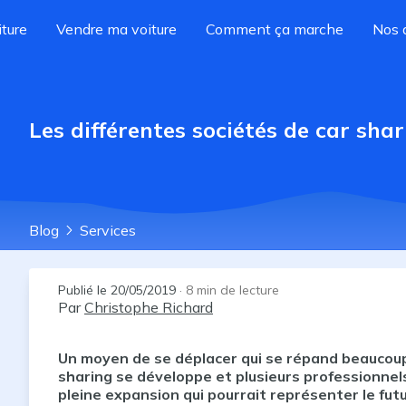
ture
Vendre ma voiture
Comment ça marche
Nos 
Les différentes sociétés de car sha
Blog
Services
Publié le
20/05/2019
·
8
min de lecture
Par
Christophe Richard
Un moyen de se déplacer qui se répand beaucoup (
sharing se développe et plusieurs professionnel
pleine expansion qui pourrait représenter le futu