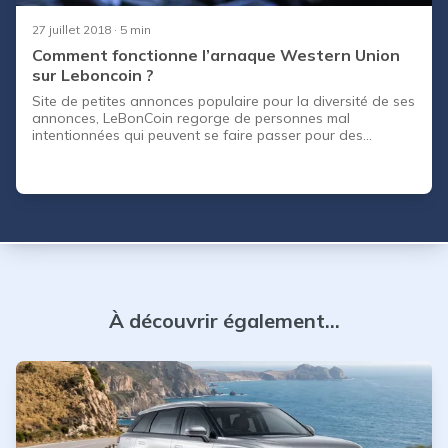
27 juillet 2018
· 5 min
Comment fonctionne l’arnaque Western Union
sur Leboncoin ?
Site de petites annonces populaire pour la diversité de ses
annonces, LeBonCoin regorge de personnes mal
intentionnées qui peuvent se faire passer pour des
vendeurs comme pour des acheteurs. C’est pourquoi il est
important de faire attention aux arnaques lors d’un achat
sur ce site. Une des arnaques les plus populaires utilise
Western Union comme moyen de paiement. Quelle est la
méthode de l’arnaque Western Union ?
À découvrir également...