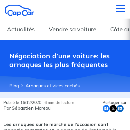
Aller au contenu principal
Actualités
Vendre sa voiture
Côte a
Négociation d’une voiture: les
arnaques les plus fréquentes
Blog
Arnaques et vices cachés
Publié le
16/12/2020
·
6
min de lecture
Partager sur
Par
Sébastien Moreau
Les arnaques sur le marché de l’occasion sont