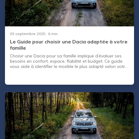
03 septembre 2025
· 6 min
Le Guide pour choisir une Dacia adaptée à votre
famille
Choisir une Dacia pour sa famille implique d’évaluer ses
besoins en confort, espace, fiabilité et budget. Ce guide
vous aide à identifier le modèle le plus adapté selon votre
mode de vie. Il vous accompagne dans l’achat d’une Dacia
d’occasion en toute sécurité, avec des conseils pratiques
et des erreurs à éviter. CapCar vous guide à chaque étape
pour faire le bon choix.