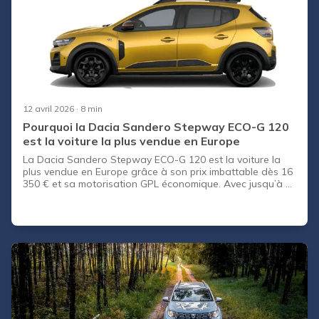
12 avril 2026
· 8 min
Pourquoi la Dacia Sandero Stepway ECO-G 120
est la voiture la plus vendue en Europe
La Dacia Sandero Stepway ECO-G 120 est la voiture la
plus vendue en Europe grâce à son prix imbattable dès 16
350 € et sa motorisation GPL économique. Avec jusqu’à 1
590 km d’autonomie et un coût d’usage d’environ 7,30
€/100 km, la Dacia Sandero Stepway ECO-G 120 redéfinit
le rapport qualité/prix. Polyvalente, fiable et économique,
elle séduit autant en neuf qu’en occasion. Découvrez
pourquoi la Dacia Sandero Stepway ECO-G 120 est
devenue une référence incontournable du marché
automobile.