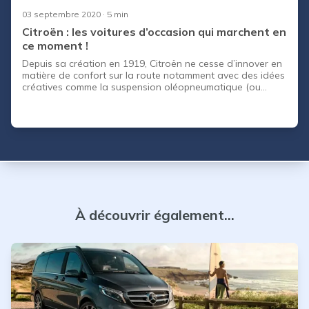
03 septembre 2020
· 5 min
Citroën : les voitures d’occasion qui marchent en
ce moment !
Depuis sa création en 1919, Citroën ne cesse d’innover en
matière de confort sur la route notamment avec des idées
créatives comme la suspension oléopneumatique (ou
hydraulique) qui a nettement amélioré la tenue de route
des berlines Citroën de la moyenne gamme aux véhicules
haut de gamme. De plus, Citroën a toujours été vue
comme une marque avant gardiste et a contribué à
l’avancée des designs de voitures sans cesse futuriste,
avec les Citroën mythiques comme la Traction avant, la DS
ou encore la SM par exemple ! Les nouveautés Citroën
restent encore aujourd’hui dans cette lignée.
À découvrir également...