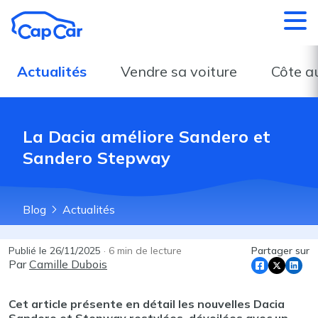
Aller au contenu principal
Actualités
Vendre sa voiture
Côte a
La Dacia améliore Sandero et
Sandero Stepway
Blog
Actualités
Publié le
26/11/2025
·
6
min de lecture
Partager sur
Par
Camille Dubois
Cet article présente en détail les nouvelles Dacia