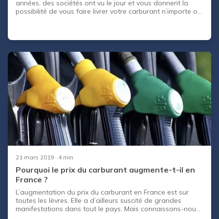
années, des sociétés ont vu le jour et vous donnent la
possibilité de vous faire livrer votre carburant n’importe où
et n’importe quand. Alors, tentés ? CapCar / CapCar vous
explique comment avoir du carburant rapidement et
simplement !
21 mars 2019
· 4 min
Pourquoi le prix du carburant augmente-t-il en
France ?
L’augmentation du prix du carburant en France est sur
toutes les lèvres. Elle a d’ailleurs suscité de grandes
manifestations dans tout le pays. Mais connaissons-nous
réellement les causes de cette augmentation fulgurante?