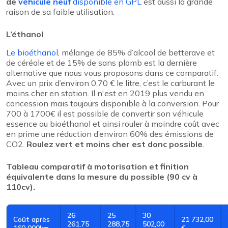
de
véhicule neuf
disponible en GPL
est aussi la grande
raison de sa faible utilisation.
L’éthanol
Le bioéthanol
, mélange de 85% d’alcool de betterave et
de céréale et de 15% de sans plomb est la dernière
alternative que nous vous proposons dans ce comparatif.
Avec un prix d’environ 0,70 € le litre, c’est le carburant le
moins cher en station. Il n'est en 2019 plus vendu en
concession mais toujours disponible à la conversion. Pour
700 à 1700€ il est possible de convertir son véhicule
essence au bioéthanol et ainsi rouler à moindre coût avec
en prime une réduction d’environ 60% des émissions de
CO2.
Roulez vert et moins cher est donc possible
.
Tableau comparatif à motorisation et finition
équivalente dans la mesure du possible (90 cv à
110cv).
26
25
30
Coût après
21 732,00
261,75
288,75
502,00
160 000km
€