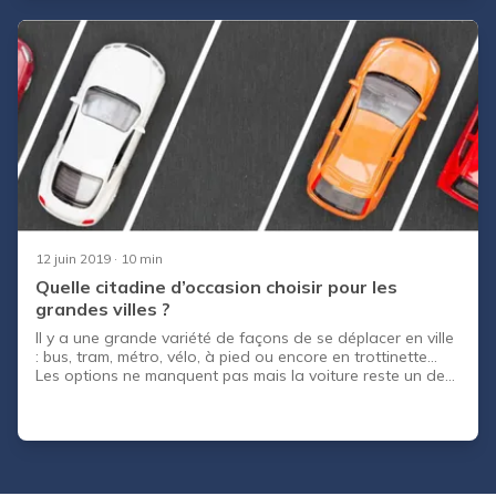
découvrir les principaux grands groupes automobiles à
travers le monde et vous aide à faire le point sur le
marché de l’automobile multinational.
12 juin 2019
· 10 min
Quelle citadine d’occasion choisir pour les
grandes villes ?
Il y a une grande variété de façons de se déplacer en ville
: bus, tram, métro, vélo, à pied ou encore en trottinette…
Les options ne manquent pas mais la voiture reste un des
choix les plus simples et confortables. De loin l’alternative
la moins économique ou écologique, elle permet de se
déplacer confortablement et librement là où on le
souhaite, ou presque ! Aujourd’hui, les grandes villes
françaises font tout pour éliminer les voitures de leurs
centre-villes. Il y a de moins en moins de places de