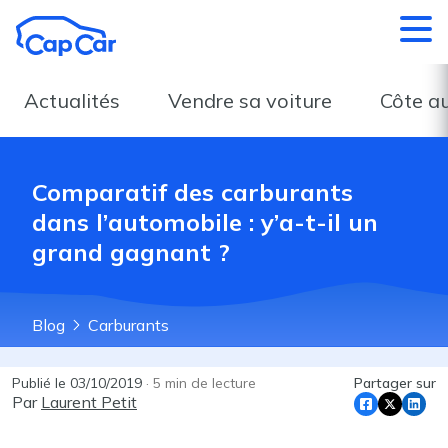
Aller au contenu principal
Actualités
Vendre sa voiture
Côte a
Comparatif des carburants
dans l’automobile : y’a-t-il un
grand gagnant ?
Blog
Carburants
Publié le
03/10/2019
·
5
min de lecture
Partager sur
Par
Laurent Petit