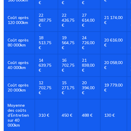
€
€
€
22
22
27
Coût après
21 174,00
387,75
426,75
614,00
120 000km
€
€
€
€
18
19
24
Coût après
20 616,00
513,75
564,75
726,00
80 000km
€
€
€
€
14
16
21
Coût après
20 058,00
639,75
702,75
838,00
40 000km
€
€
€
€
12
15
20
Coût après
19 779,00
702,75
271,75
394,00
20 000km
€
€
€
€
Moyenne
des coûts
d’Entretien
310 €
450 €
488 €
130 €
sur 40
000km