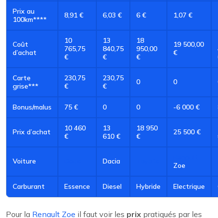
Prix au
8,91 €
6,03 €
6 €
1,07 €
100km****
10
13
18
Coût
19 500,00
765,75
840,75
950,00
d’achat
€
€
€
€
Carte
230,75
230,75
0
0
grise***
€
€
Bonus/malus
75 €
0
0
-6 000 €
10 460
13
18 950
Prix d’achat
25 500 €
€
610 €
€
Renault
Voiture
Dacia
Dacia
Toyota
Zoe
Carburant
Essence
Diesel
Hybride
Electrique
Pour la
Renault Zoe
il faut voir les
prix
pratiqués par les