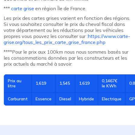
***
carte grise
en région Île de France.
Les prix des cartes grises varient en fonction des régions.
Si vous souhaitez consulter le prix du cheval fiscal dans
votre département ou les réductions pour les véhicules
propres vous pouvez les consulter sur :
https://www.carte-
grise.org/tous_les_prix_carte_grise_france.php
****Pour le prix aux 100km nous nous sommes basés sur
les consommations données par les constructeurs et les
prix actuels du marché à savoir:
Prix au
0,1467€
1,619
1,545
1,619
0,
litre
le KWh
Carburant
Essence
Diesel
Hybride
Electrique
GP