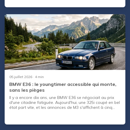
aujourd'hui. Ces voitures produites entre les années 80 et
2000 ont été conçues à une époque où BMW, Mercedes,
Audi et Volkswagen misaient tout sur la solidité
mécanique. Résultat : beaucoup roulent encore, et
certaines prennent même de la valeur. Mais toutes ne se
valent pas. Entre un m
05 juillet 2026
· 4 min
BMW E36 : le youngtimer accessible qui monte,
sans les pièges
Il y a encore dix ans, une BMW E36 se négociait au prix
d'une citadine fatiguée. Aujourd'hui, une 325i coupé en bel
état part vite, et les annonces de M3 s'affichent à cinq
chiffres. Cette Série 3 produite de 1990 à 2000 est entrée
dans l'âge des youngtimers , ces autos de 20 à 30 ans
que les passionnés s'arrachent avant que les prix ne
décollent pour de bon. Mais acheter une E36 en 2026 ne