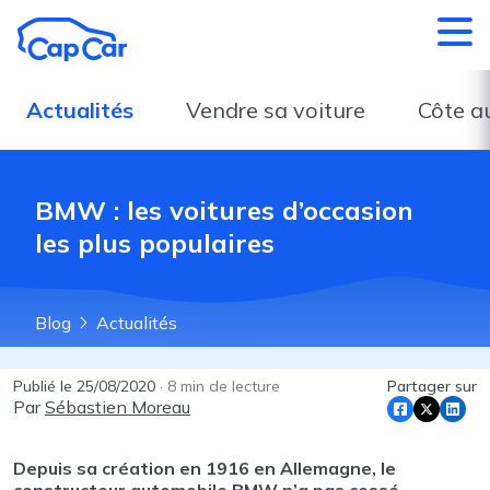
Aller au contenu principal
Actualités
Vendre sa voiture
Côte a
BMW : les voitures d’occasion
les plus populaires
Blog
Actualités
Publié le
25/08/2020
·
8
min de lecture
Partager sur
Par
Sébastien Moreau
Depuis sa création en 1916 en Allemagne, le