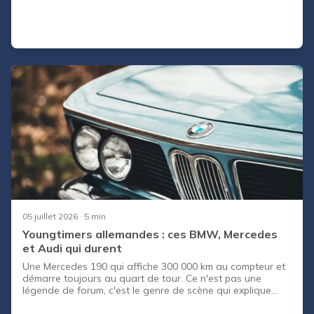
modèles, ces prochaines années. Aussi, ils profitent des
dernières sorties de leurs voitures pour exposer leur
nouveau logo (maintenant transparent). CapCar dévoile
pour vous les nouveautés que BMW prépare en secret
pour faire face à la rude concurrence allemande
(Mercedes et Audi) !
05 juillet 2026
· 5 min
Youngtimers allemandes : ces BMW, Mercedes
et Audi qui durent
Une Mercedes 190 qui affiche 300 000 km au compteur et
démarre toujours au quart de tour. Ce n'est pas une
légende de forum, c'est le genre de scène qui explique
pourquoi la youngtimer allemande a autant la cote