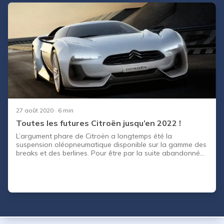
s'improvise pas. Entre les moteurs à privilégier, la corrosion
qui se cache et les défauts mécaniques bien
27 août 2020
· 6 min
Toutes les futures Citroën jusqu’en 2022 !
L’argument phare de Citroën a longtemps été la
suspension oléopneumatique disponible sur la gamme des
breaks et des berlines. Pour être par la suite abandonnée
en 2015 en raison d’un coût de fabrication trop important
pour le constructeur. Elle avait été développée en 1954 et
équipait déjà la mythique Citroën DS ! Citroën a vendu en
2018 plus d’un million de véhicules (plus bas chiffre depuis
1998). Cependant, les ventes en 2019 sont remontées
grâce au C5 Aircross, mais l’absence d’une gamme
complète restera fortement pénalisant pour la marque
(Segment C). CapCar dévoile pour vous les nouveautés