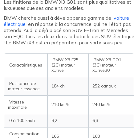
Les finitions de la BMW X3 G01 sont plus qualitatives et
luxueuses que ses anciens modèles.
BMW cherche aussi à développer sa gamme de
voiture
électrique
en réponse à la concurrence, qui ne l'était pas
attendu. Audi a déjà placé son SUV E-Tron et Mercedes
son EQC, tous les deux dans la bataille des SUV électrique
! Le BMW iX3 est en préparation pour sortir sous peu.
BMW X3 F25
BMW X3 GO1
Caractéristiques
(2G) moteur
(3G) moteur
xDrive
xDrive30i
Puissance de
184 ch
252 canaux
moteur essence
Vitesse
210 km/h
240 km/h
maximale
0 à 100 km/h
8,2
6,3
Consommation
166
168