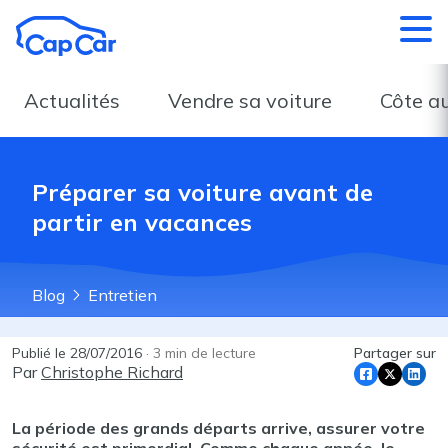
Aller au contenu principal
Actualités
Vendre sa voiture
Côte a
Préparer sa voiture avant de
partir en vacances
Blog
Entretien
Publié le
28/07/2016
·
3
min de lecture
Partager sur
Par
Christophe Richard
La période des grands départs arrive, assurer votre