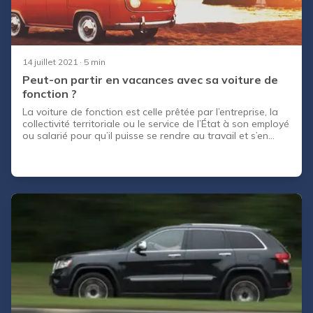
14 juillet 2021
· 5 min
Peut-on partir en vacances avec sa voiture de
fonction ?
La voiture de fonction est celle prêtée par l’entreprise, la
collectivité territoriale ou le service de l’État à son employé
ou salarié pour qu’il puisse se rendre au travail et s’en
servir dans les missions qui lui sont confiées dans le cadre
du service auquel il est affecté. Mais la question que tout
le monde se pose est de savoir si l’on peut partir en
vacances avec sa voiture de fonction ? Pour répondre à
cette question, il faut d’abord faire la différence entre
voiture de fonction et voiture de service ou de société,
puis il faut prendre en compte l’avantage réel accordé au
salarié. CapCar vous donne les réponses à toutes vos
questions dans cet article !